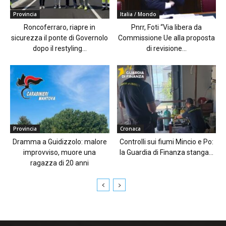
Provincia
Italia / Mondo
Roncoferraro, riapre in
Pnrr, Foti “Via libera da
sicurezza il ponte di Governolo
Commissione Ue alla proposta
dopo il restyling...
di revisione...
Provincia
Cronaca
Dramma a Guidizzolo: malore
Controlli sui fiumi Mincio e Po:
improvviso, muore una
la Guardia di Finanza stanga...
ragazza di 20 anni