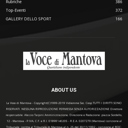
Rubriche
386
Top-Eventi
372
GALLERY DELLO SPORT
166
ABOUT US
La Voce di Mantova - Copyright(C)1999-2019 Vidiemme Soc. Coop TUTTI I DIRITTI SONO
RISERVATI. NESSUNA RIPRODUZIONE PERMESSA SENZA AUTORIZZAZIONE Direttore
responsabile: Alessio Tarpini Amministrazione, Direzione e Redazione: piazza Sordello,
12 - Mantova - P.IVA, C.F. e R.I. 01898140205 - R.E.A. 0207279 (Mantova) iscrizione al
Tribunale: iscritta al Tribunale di Mantova al n. 25 del 30/11/1992 - iscrizione al ROC: