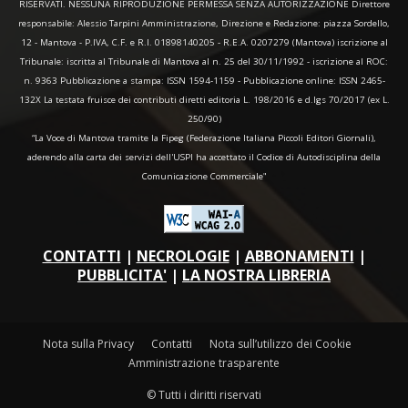
RISERVATI. NESSUNA RIPRODUZIONE PERMESSA SENZA AUTORIZZAZIONE Direttore
responsabile: Alessio Tarpini Amministrazione, Direzione e Redazione: piazza Sordello,
12 - Mantova - P.IVA, C.F. e R.I. 01898140205 - R.E.A. 0207279 (Mantova) iscrizione al
Tribunale: iscritta al Tribunale di Mantova al n. 25 del 30/11/1992 - iscrizione al ROC:
n. 9363 Pubblicazione a stampa: ISSN 1594-1159 - Pubblicazione online: ISSN 2465-
132X La testata fruisce dei contributi diretti editoria L. 198/2016 e d.lgs 70/2017 (ex L.
250/90)
“La Voce di Mantova tramite la Fipeg (Federazione Italiana Piccoli Editori Giornali),
aderendo alla carta dei servizi dell'USPI ha accettato il Codice di Autodisciplina della
Comunicazione Commerciale"
CONTATTI
|
NECROLOGIE
|
ABBONAMENTI
|
PUBBLICITA'
|
LA NOSTRA LIBRERIA
Nota sulla Privacy
Contatti
Nota sull’utilizzo dei Cookie
Amministrazione trasparente
© Tutti i diritti riservati