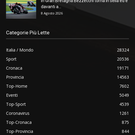
In Gran Bretagna Bezzecchi torna in sella ed è
davanti a...
8 Agosto 2026
Categorie Più Lette
Italia / Mondo
28324
Sport
20536
Cronaca
19171
Provincia
14563
Top-Home
7602
Eventi
5049
Top-Sport
4539
Coronavirus
1261
Top-Cronaca
875
Top-Provincia
844