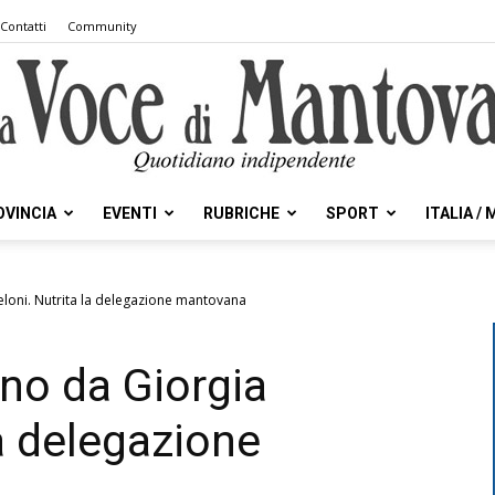
Contatti
Community
OVINCIA
EVENTI
RUBRICHE
SPORT
ITALIA /
la
eloni. Nutrita la delegazione mantovana
ano da Giorgia
Voce
a delegazione