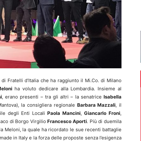
Fratelli d’Italia che ha raggiunto il Mi.Co. di Milano
eloni
ha voluto dedicare alla Lombardia. Insieme al
i
, erano presenti – tra gli altri – la senatrice
Isabella
Mantova), la consigliera regionale
Barbara Mazzali
, il
ile degli Enti Locali
Paola Mancini
,
Giancarlo Froni
,
daco di Borgo Virgilio
Francesco Aporti
. Più di duemila
a Meloni, la quale ha ricordato le sue recenti battaglie
i made in Italy e la forza delle proposte senza l’esigenza