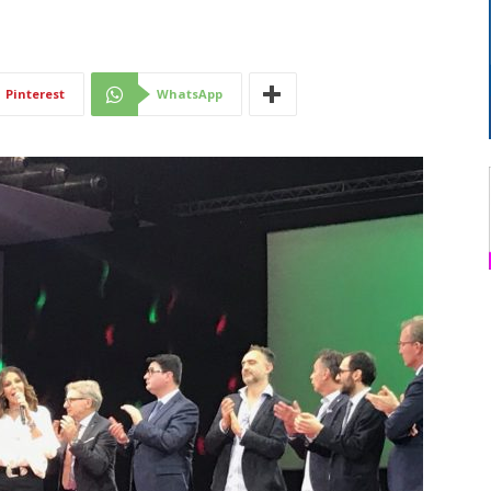
Di
Pinterest
WhatsApp
Mantova