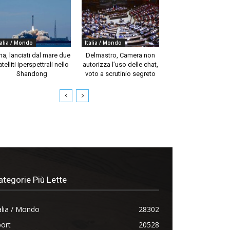
talia / Mondo
Italia / Mondo
na, lanciati dal mare due
Delmastro, Camera non
telliti iperspettrali nello
autorizza l’uso delle chat,
Shandong
voto a scrutinio segreto
ategorie Più Lette
alia / Mondo
28302
ort
20528