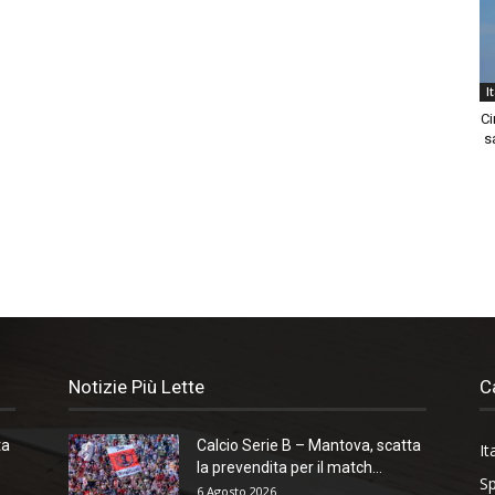
I
Ci
sa
Notizie Più Lette
C
ta
Calcio Serie B – Mantova, scatta
It
la prevendita per il match...
Sp
6 Agosto 2026