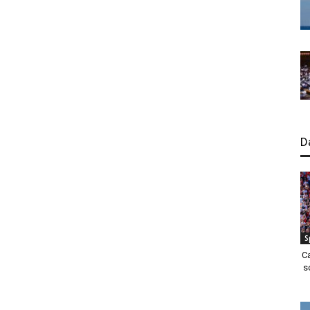
D
S
C
s