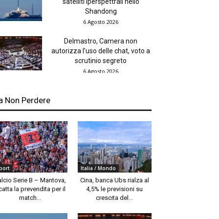
satelliti iperspettrali nello
Shandong
6 Agosto 2026
Delmastro, Camera non
autorizza l’uso delle chat, voto a
scrutinio segreto
6 Agosto 2026
a Non Perdere
port
Italia / Mondo
alcio Serie B – Mantova,
Cina, banca Ubs rialza al
catta la prevendita per il
4,5% le previsioni su
match...
crescita del...