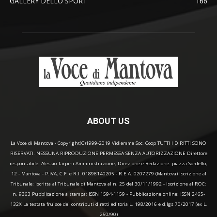
GALLERY DELLO SPORT
166
ABOUT US
La Voce di Mantova - Copyright(C)1999-2019 Vidiemme Soc. Coop TUTTI I DIRITTI SONO
RISERVATI. NESSUNA RIPRODUZIONE PERMESSA SENZA AUTORIZZAZIONE Direttore
responsabile: Alessio Tarpini Amministrazione, Direzione e Redazione: piazza Sordello,
12 - Mantova - P.IVA, C.F. e R.I. 01898140205 - R.E.A. 0207279 (Mantova) iscrizione al
Tribunale: iscritta al Tribunale di Mantova al n. 25 del 30/11/1992 - iscrizione al ROC:
n. 9363 Pubblicazione a stampa: ISSN 1594-1159 - Pubblicazione online: ISSN 2465-
132X La testata fruisce dei contributi diretti editoria L. 198/2016 e d.lgs 70/2017 (ex L.
250/90)