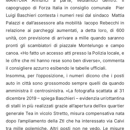
MANTOVA Annunci a parte, vediamoci dentro. Il
capogruppo di Forza Italia in consiglio comunale Pier
Luigi Baschieri contesta i numeri resi dal sindaco Mattia
Palazzi e dall’assessore alla mobilità Iacopo Rebecchi in
relazione ai parcheggi aumentati, a detta loro, di 600
unità, con previsione di arrivare a mille quando saranno
pronti gli scambiatori di piazzale Montelungo e campo
canoa. «Ho fatto un accesso atti presso la Polizia locale, e
le cifre che mi hanno rese sono ben diverse», commenta
il consigliere azzurro esibendo le tabelle ufficiali.
Insomma, per l’opposizione, i numeri dicono che i posti
auto in città sono grossomodo sempre quelli da quando
amministra il centrosinistra. «La fotografia scattata al 31
dicembre 2019 – spiega Baschieri – evidenzia un’ottantina
di stalli in più realizzati grazie all’apertura dell’ex quartier
generale Tea in vicolo Stretto, misura compensativa nata
dopo l’ampliamento della Ztl che ha interessato via Calvi
tra mille polemiche. Altri posti non ne vedo. Le misure