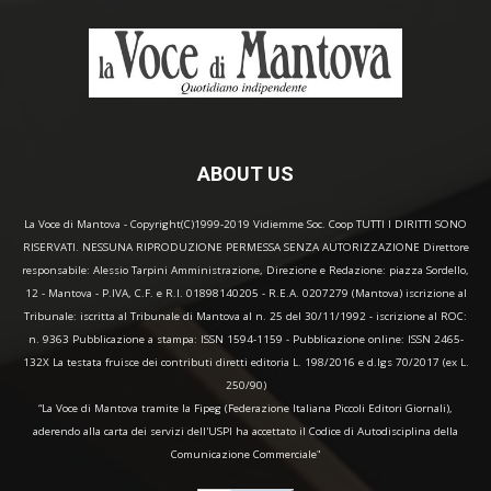
ABOUT US
La Voce di Mantova - Copyright(C)1999-2019 Vidiemme Soc. Coop TUTTI I DIRITTI SONO
RISERVATI. NESSUNA RIPRODUZIONE PERMESSA SENZA AUTORIZZAZIONE Direttore
responsabile: Alessio Tarpini Amministrazione, Direzione e Redazione: piazza Sordello,
12 - Mantova - P.IVA, C.F. e R.I. 01898140205 - R.E.A. 0207279 (Mantova) iscrizione al
Tribunale: iscritta al Tribunale di Mantova al n. 25 del 30/11/1992 - iscrizione al ROC:
n. 9363 Pubblicazione a stampa: ISSN 1594-1159 - Pubblicazione online: ISSN 2465-
132X La testata fruisce dei contributi diretti editoria L. 198/2016 e d.lgs 70/2017 (ex L.
250/90)
“La Voce di Mantova tramite la Fipeg (Federazione Italiana Piccoli Editori Giornali),
aderendo alla carta dei servizi dell'USPI ha accettato il Codice di Autodisciplina della
Comunicazione Commerciale"