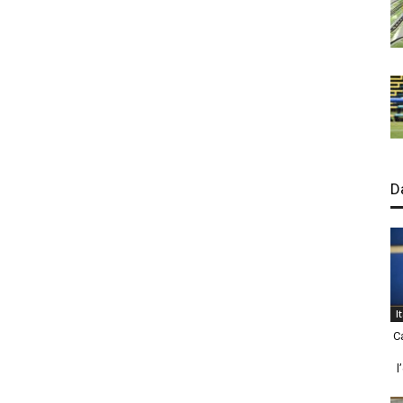
D
I
C
l