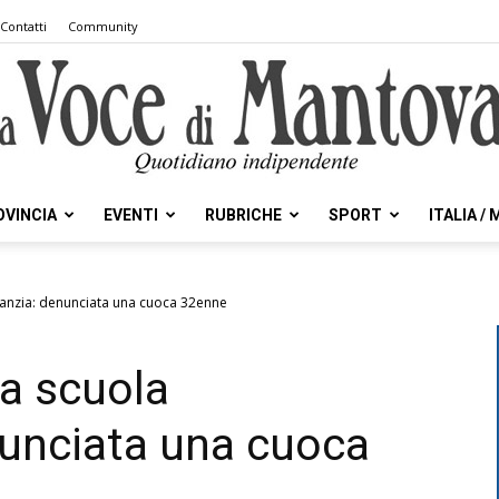
Contatti
Community
OVINCIA
EVENTI
RUBRICHE
SPORT
ITALIA /
la
infanzia: denunciata una cuoca 32enne
la scuola
Voce
enunciata una cuoca