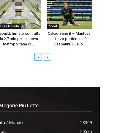
talia / Mondo
Sport
build, firmato contratto
Calcio Serie B – Mantova,
da 2,7 mld per la nuova
il terzo portiere sarà
metropolitana di...
Gasparini. Duello...
ategorie Più Lette
alia / Mondo
28309
ort
20535