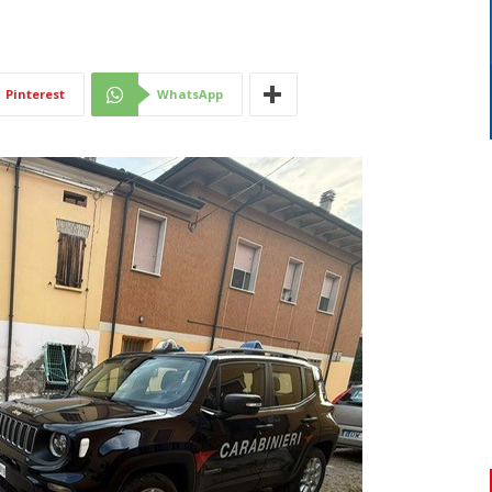
Di
Pinterest
WhatsApp
Mantova