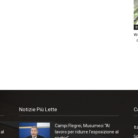
I
We
Notizie Più Lette
C
Campi Flegrei, Musumeci “Al
It
 al
lavoro per ridurre l’esposizione al
Sp
rischio”