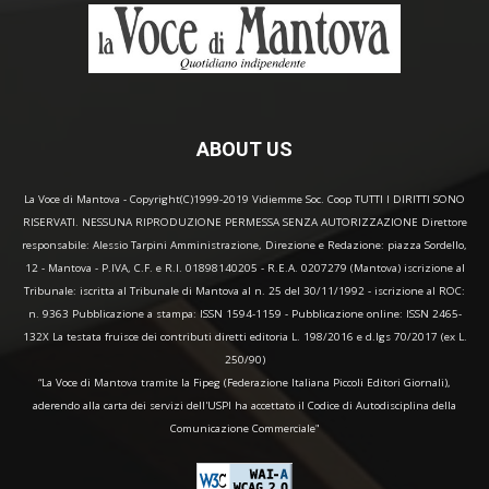
ABOUT US
La Voce di Mantova - Copyright(C)1999-2019 Vidiemme Soc. Coop TUTTI I DIRITTI SONO
RISERVATI. NESSUNA RIPRODUZIONE PERMESSA SENZA AUTORIZZAZIONE Direttore
responsabile: Alessio Tarpini Amministrazione, Direzione e Redazione: piazza Sordello,
12 - Mantova - P.IVA, C.F. e R.I. 01898140205 - R.E.A. 0207279 (Mantova) iscrizione al
Tribunale: iscritta al Tribunale di Mantova al n. 25 del 30/11/1992 - iscrizione al ROC:
n. 9363 Pubblicazione a stampa: ISSN 1594-1159 - Pubblicazione online: ISSN 2465-
132X La testata fruisce dei contributi diretti editoria L. 198/2016 e d.lgs 70/2017 (ex L.
250/90)
“La Voce di Mantova tramite la Fipeg (Federazione Italiana Piccoli Editori Giornali),
aderendo alla carta dei servizi dell'USPI ha accettato il Codice di Autodisciplina della
Comunicazione Commerciale"