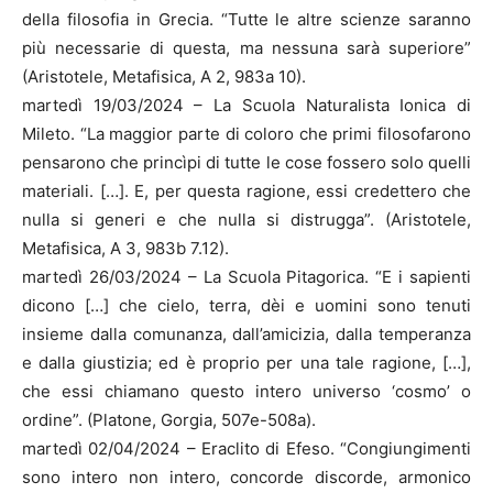
della filosofia in Grecia. “Tutte le altre scienze saranno
più necessarie di questa, ma nessuna sarà superiore”
(Aristotele, Metafisica, A 2, 983a 10).
martedì 19/03/2024 – La Scuola Naturalista Ionica di
Mileto. “La maggior parte di coloro che primi filosofarono
pensarono che princìpi di tutte le cose fossero solo quelli
materiali. […]. E, per questa ragione, essi credettero che
nulla si generi e che nulla si distrugga”. (Aristotele,
Metafisica, A 3, 983b 7.12).
martedì 26/03/2024 – La Scuola Pitagorica. “E i sapienti
dicono […] che cielo, terra, dèi e uomini sono tenuti
insieme dalla comunanza, dall’amicizia, dalla temperanza
e dalla giustizia; ed è proprio per una tale ragione, […],
che essi chiamano questo intero universo ‘cosmo’ o
ordine”. (Platone, Gorgia, 507e-508a).
martedì 02/04/2024 – Eraclito di Efeso. “Congiungimenti
sono intero non intero, concorde discorde, armonico