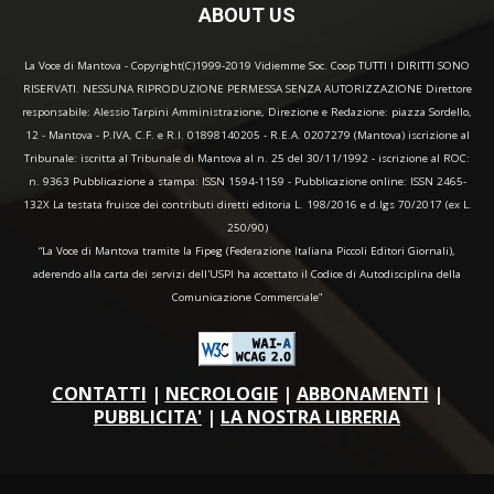
ABOUT US
La Voce di Mantova - Copyright(C)1999-2019 Vidiemme Soc. Coop TUTTI I DIRITTI SONO
RISERVATI. NESSUNA RIPRODUZIONE PERMESSA SENZA AUTORIZZAZIONE Direttore
responsabile: Alessio Tarpini Amministrazione, Direzione e Redazione: piazza Sordello,
12 - Mantova - P.IVA, C.F. e R.I. 01898140205 - R.E.A. 0207279 (Mantova) iscrizione al
Tribunale: iscritta al Tribunale di Mantova al n. 25 del 30/11/1992 - iscrizione al ROC:
n. 9363 Pubblicazione a stampa: ISSN 1594-1159 - Pubblicazione online: ISSN 2465-
132X La testata fruisce dei contributi diretti editoria L. 198/2016 e d.lgs 70/2017 (ex L.
250/90)
“La Voce di Mantova tramite la Fipeg (Federazione Italiana Piccoli Editori Giornali),
aderendo alla carta dei servizi dell'USPI ha accettato il Codice di Autodisciplina della
Comunicazione Commerciale"
CONTATTI
|
NECROLOGIE
|
ABBONAMENTI
|
PUBBLICITA'
|
LA NOSTRA LIBRERIA