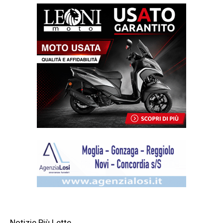
Notizie Più Lette