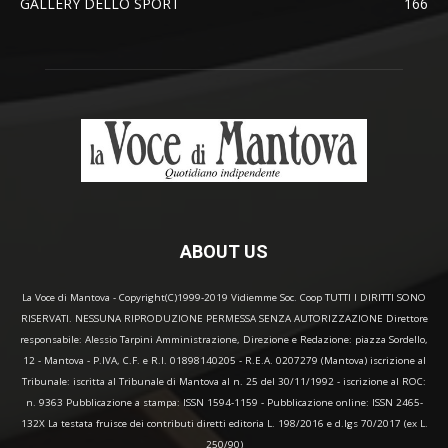
GALLERY DELLO SPORT
166
ABOUT US
La Voce di Mantova - Copyright(C)1999-2019 Vidiemme Soc. Coop TUTTI I DIRITTI SONO
RISERVATI. NESSUNA RIPRODUZIONE PERMESSA SENZA AUTORIZZAZIONE Direttore
responsabile: Alessio Tarpini Amministrazione, Direzione e Redazione: piazza Sordello,
12 - Mantova - P.IVA, C.F. e R.I. 01898140205 - R.E.A. 0207279 (Mantova) iscrizione al
Tribunale: iscritta al Tribunale di Mantova al n. 25 del 30/11/1992 - iscrizione al ROC:
n. 9363 Pubblicazione a stampa: ISSN 1594-1159 - Pubblicazione online: ISSN 2465-
132X La testata fruisce dei contributi diretti editoria L. 198/2016 e d.lgs 70/2017 (ex L.
250/90)