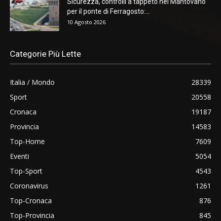
Sicurezza, controlli a tappeto nel Mantovano
per il ponte di Ferragosto:...
10 Agosto 2026
Categorie Più Lette
Italia / Mondo
28339
Sport
20558
Cronaca
19187
Provincia
14583
Top-Home
7609
Eventi
5054
Top-Sport
4543
Coronavirus
1261
Top-Cronaca
876
Top-Provincia
845