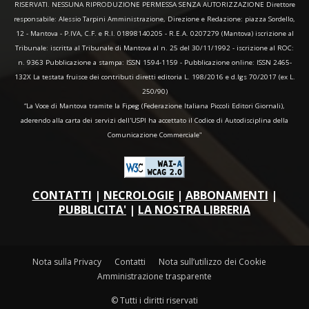
RISERVATI. NESSUNA RIPRODUZIONE PERMESSA SENZA AUTORIZZAZIONE Direttore
responsabile: Alessio Tarpini Amministrazione, Direzione e Redazione: piazza Sordello,
12 - Mantova - P.IVA, C.F. e R.I. 01898140205 - R.E.A. 0207279 (Mantova) iscrizione al
Tribunale: iscritta al Tribunale di Mantova al n. 25 del 30/11/1992 - iscrizione al ROC:
n. 9363 Pubblicazione a stampa: ISSN 1594-1159 - Pubblicazione online: ISSN 2465-
132X La testata fruisce dei contributi diretti editoria L. 198/2016 e d.lgs 70/2017 (ex L.
250/90)
“La Voce di Mantova tramite la Fipeg (Federazione Italiana Piccoli Editori Giornali),
aderendo alla carta dei servizi dell'USPI ha accettato il Codice di Autodisciplina della
Comunicazione Commerciale"
CONTATTI
|
NECROLOGIE
|
ABBONAMENTI
|
PUBBLICITA'
|
LA NOSTRA LIBRERIA
Nota sulla Privacy
Contatti
Nota sull’utilizzo dei Cookie
Amministrazione trasparente
© Tutti i diritti riservati