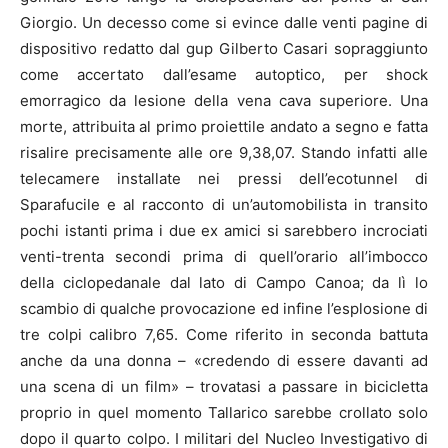
Giorgio. Un decesso come si evince dalle venti pagine di
dispositivo redatto dal gup Gilberto Casari sopraggiunto
come accertato dall’esame autoptico, per shock
emorragico da lesione della vena cava superiore. Una
morte, attribuita al primo proiettile andato a segno e fatta
risalire precisamente alle ore 9,38,07. Stando infatti alle
telecamere installate nei pressi dell’ecotunnel di
Sparafucile e al racconto di un’automobilista in transito
pochi istanti prima i due ex amici si sarebbero incrociati
venti-trenta secondi prima di quell’orario all’imbocco
della ciclopedanale dal lato di Campo Canoa; da lì lo
scambio di qualche provocazione ed infine l’esplosione di
tre colpi calibro 7,65. Come riferito in seconda battuta
anche da una donna – «credendo di essere davanti ad
una scena di un film» – trovatasi a passare in bicicletta
proprio in quel momento Tallarico sarebbe crollato solo
dopo il quarto colpo. I militari del Nucleo Investigativo di