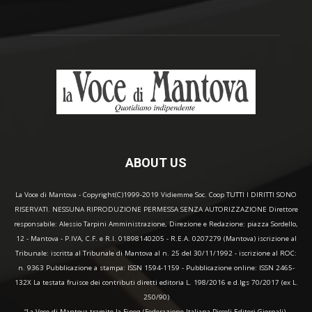
ABOUT US
La Voce di Mantova - Copyright(C)1999-2019 Vidiemme Soc. Coop TUTTI I DIRITTI SONO
RISERVATI. NESSUNA RIPRODUZIONE PERMESSA SENZA AUTORIZZAZIONE Direttore
responsabile: Alessio Tarpini Amministrazione, Direzione e Redazione: piazza Sordello,
12 - Mantova - P.IVA, C.F. e R.I. 01898140205 - R.E.A. 0207279 (Mantova) iscrizione al
Tribunale: iscritta al Tribunale di Mantova al n. 25 del 30/11/1992 - iscrizione al ROC:
n. 9363 Pubblicazione a stampa: ISSN 1594-1159 - Pubblicazione online: ISSN 2465-
132X La testata fruisce dei contributi diretti editoria L. 198/2016 e d.lgs 70/2017 (ex L.
250/90)
“La Voce di Mantova tramite la Fipeg (Federazione Italiana Piccoli Editori Giornali),