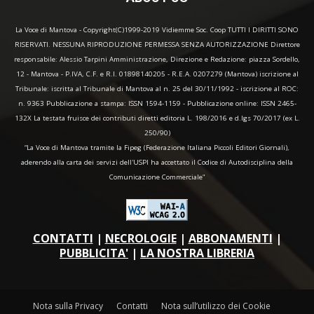
La Voce di Mantova - Copyright(C)1999-2019 Vidiemme Soc. Coop TUTTI I DIRITTI SONO
RISERVATI. NESSUNA RIPRODUZIONE PERMESSA SENZA AUTORIZZAZIONE Direttore
responsabile: Alessio Tarpini Amministrazione, Direzione e Redazione: piazza Sordello,
12 - Mantova - P.IVA, C.F. e R.I. 01898140205 - R.E.A. 0207279 (Mantova) iscrizione al
Tribunale: iscritta al Tribunale di Mantova al n. 25 del 30/11/1992 - iscrizione al ROC:
n. 9363 Pubblicazione a stampa: ISSN 1594-1159 - Pubblicazione online: ISSN 2465-
132X La testata fruisce dei contributi diretti editoria L. 198/2016 e d.lgs 70/2017 (ex L.
250/90)
“La Voce di Mantova tramite la Fipeg (Federazione Italiana Piccoli Editori Giornali),
aderendo alla carta dei servizi dell'USPI ha accettato il Codice di Autodisciplina della
Comunicazione Commerciale"
CONTATTI
|
NECROLOGIE
|
ABBONAMENTI
|
PUBBLICITA'
|
LA NOSTRA LIBRERIA
Nota sulla Privacy
Contatti
Nota sull’utilizzo dei Cookie