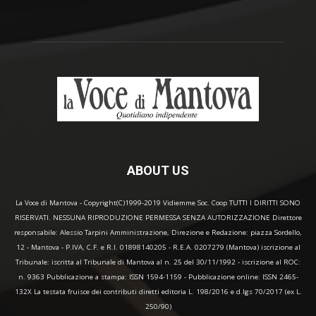
ABOUT US
La Voce di Mantova - Copyright(C)1999-2019 Vidiemme Soc. Coop TUTTI I DIRITTI SONO
RISERVATI. NESSUNA RIPRODUZIONE PERMESSA SENZA AUTORIZZAZIONE Direttore
responsabile: Alessio Tarpini Amministrazione, Direzione e Redazione: piazza Sordello,
12 - Mantova - P.IVA, C.F. e R.I. 01898140205 - R.E.A. 0207279 (Mantova) iscrizione al
Tribunale: iscritta al Tribunale di Mantova al n. 25 del 30/11/1992 - iscrizione al ROC:
n. 9363 Pubblicazione a stampa: ISSN 1594-1159 - Pubblicazione online: ISSN 2465-
132X La testata fruisce dei contributi diretti editoria L. 198/2016 e d.lgs 70/2017 (ex L.
250/90)