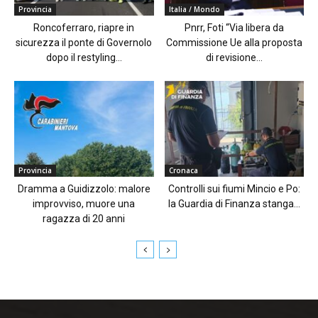
Provincia
Italia / Mondo
Roncoferraro, riapre in
Pnrr, Foti “Via libera da
sicurezza il ponte di Governolo
Commissione Ue alla proposta
dopo il restyling...
di revisione...
Provincia
Cronaca
Dramma a Guidizzolo: malore
Controlli sui fiumi Mincio e Po:
improvviso, muore una
la Guardia di Finanza stanga...
ragazza di 20 anni