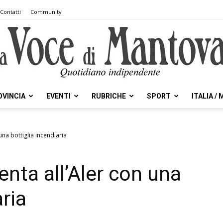
Contatti
Community
OVINCIA
EVENTI
RUBRICHE
SPORT
ITALIA /
la
 una bottiglia incendiaria
senta all’Aler con una
Voce
aria