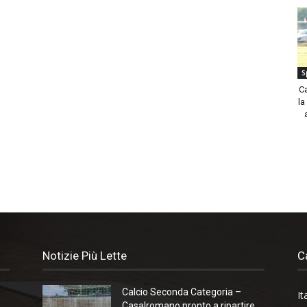
S
C
la
Notizie Più Lette
C
Calcio Seconda Categoria –
It
.
Casalromano pronto a ripartire.