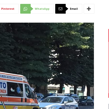
Di
Pinterest
WhatsApp
Email
Mantova