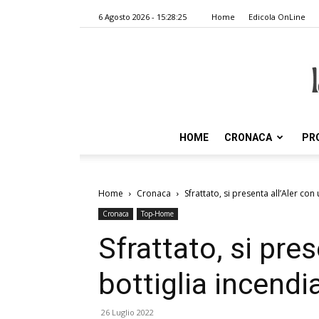
6 Agosto 2026 - 15:28:25
Home
Edicola OnLine
HOME
CRONACA
PR
Home
Cronaca
Sfrattato, si presenta all’Aler con
Cronaca
Top-Home
Sfrattato, si pre
bottiglia incendi
26 Luglio 2022