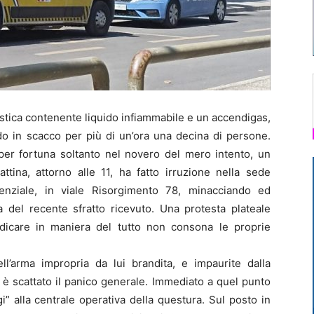
stica contenente liquido infiammabile e un accendigas,
endo in scacco per più di un’ora una decina di persone.
 per fortuna soltanto nel novero del mero intento, un
ttina, attorno alle 11, ha fatto irruzione nella sede
idenziale, in viale Risorgimento 78, minacciando ed
a del recente sfratto ricevuto. Una protesta plateale
ndicare in maniera del tutto non consona le proprie
ll’arma impropria da lui brandita, e impaurite dalla
, è scattato il panico generale. Immediato a quel punto
i” alla centrale operativa della questura. Sul posto in