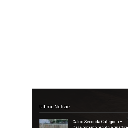
Ultime Notizie
Calcio Seconda Categoria –
Casalromano pronto a ripartire