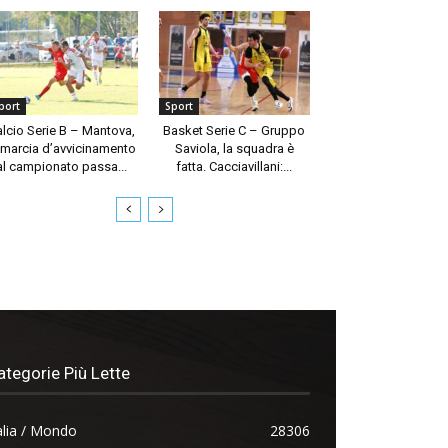
port
Sport
alcio Serie B – Mantova,
Basket Serie C – Gruppo
 marcia d’avvicinamento
Saviola, la squadra è
al campionato passa...
fatta. Cacciavillani:...
ategorie Più Lette
alia / Mondo
28306