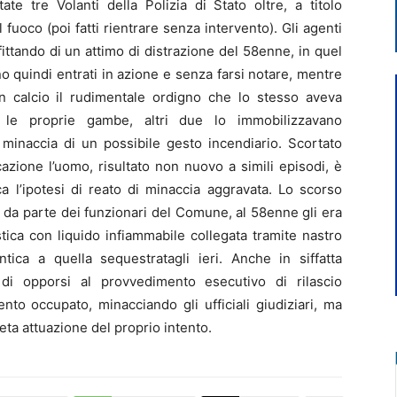
te tre Volanti della Polizia di Stato oltre, a titolo
el fuoco (poi fatti rientrare senza intervento). Gli agenti
fittando di un attimo di distrazione del 58enne, in quel
o quindi entrati in azione e senza farsi notare, mentre
 calcio il rudimentale ordigno che lo stesso aveva
 le proprie gambe, altri due lo immobilizzavano
 minaccia di un possibile gesto incendiario. Scortato
ficazione l’uomo, risultato non nuovo a simili episodi, è
ca l’ipotesi di reato di minaccia aggravata. Lo scorso
atto da parte dei funzionari del Comune, al 58enne gli era
stica con liquido infiammabile collegata tramite nastro
tica a quella sequestratagli ieri. Anche in siffatta
 di opporsi al provvedimento esecutivo di rilascio
to occupato, minacciando gli ufficiali giudiziari, ma
eta attuazione del proprio intento.