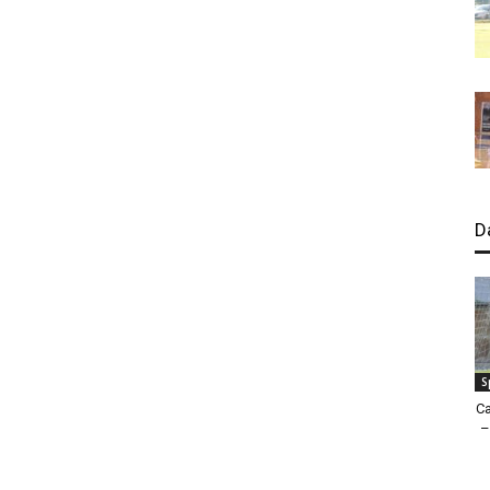
D
S
Ca
–