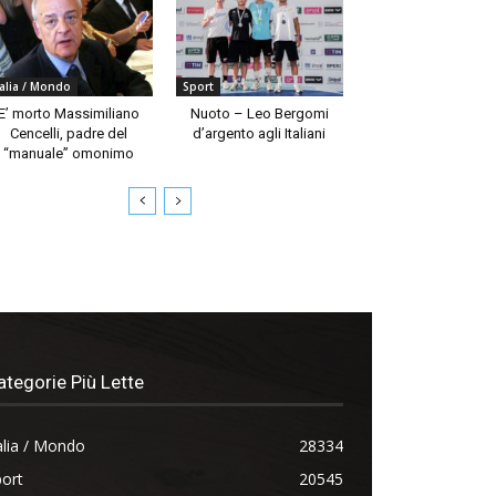
talia / Mondo
Sport
E’ morto Massimiliano
Nuoto – Leo Bergomi
Cencelli, padre del
d’argento agli Italiani
“manuale” omonimo
ategorie Più Lette
alia / Mondo
28334
ort
20545