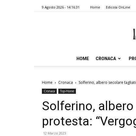
9 Agosto 2026 - 14:16:31
Home
Edicola OnLine
HOME
CRONACA
PR
Home
Cronaca
Solferino, albero secolare tagliat
Cronaca
Top-Home
Solferino, albero 
protesta: “Vergo
12 Marzo 2023