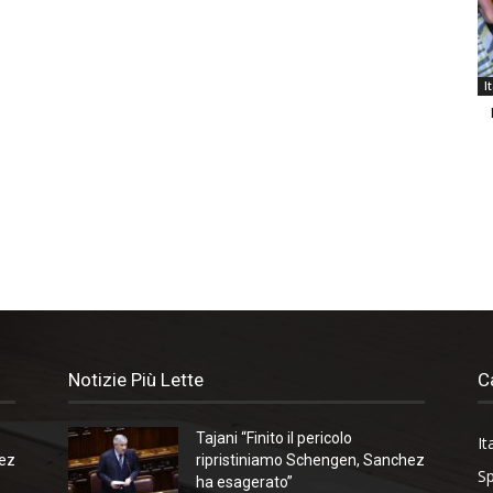
I
Notizie Più Lette
C
Tajani “Finito il pericolo
It
hez
ripristiniamo Schengen, Sanchez
Sp
ha esagerato”