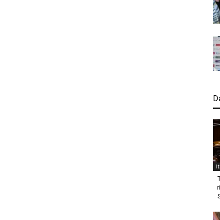
D
I
r