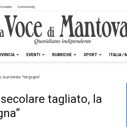
Contatti
Community
OVINCIA
EVENTI
RUBRICHE
SPORT
ITALIA /
la
o, la protesta: “Vergogna”
secolare tagliato, la
Voce
gna”