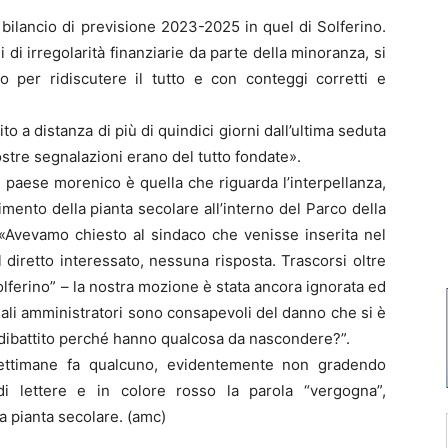
bilancio di previsione 2023-2025 in quel di Solferino.
 di irregolarità finanziarie da parte della minoranza, si
o per ridiscutere il tutto e con conteggi corretti e
ito a distanza di più di quindici giorni dall’ultima seduta
ostre segnalazioni erano del tutto fondate».
l paese morenico è quella che riguarda l’interpellanza,
imento della pianta secolare all’interno del Parco della
 «Avevamo chiesto al sindaco che venisse inserita nel
diretto interessato, nessuna risposta. Trascorsi oltre
Solferino” – la nostra mozione è stata ancora ignorata ed
uali amministratori sono consapevoli del danno che si è
l dibattito perché hanno qualcosa da nascondere?”.
 settimane fa qualcuno, evidentemente non gradendo
di lettere e in colore rosso la parola “vergogna”,
a pianta secolare. (amc)