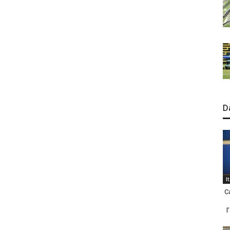
D
I
C
l