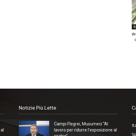
I
We
Notizie Più Lette
C
Campi Flegrei, Musumeci “Al
It
 al
lavoro per ridurre l’esposizione al
Sp
rischio”