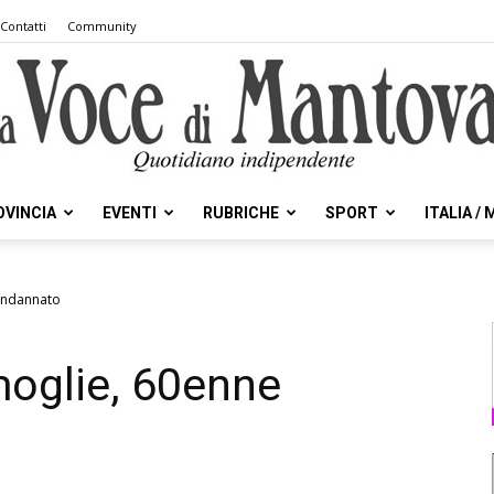
Contatti
Community
OVINCIA
EVENTI
RUBRICHE
SPORT
ITALIA /
la
condannato
moglie, 60enne
Voce