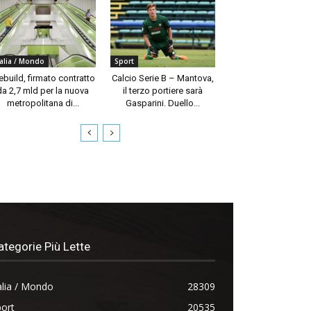
talia / Mondo
Sport
build, firmato contratto
Calcio Serie B – Mantova,
da 2,7 mld per la nuova
il terzo portiere sarà
metropolitana di...
Gasparini. Duello...
ategorie Più Lette
alia / Mondo
28309
ort
20535