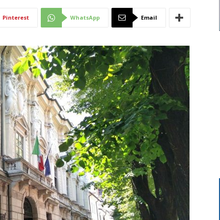
Di
Pinterest
WhatsApp
Email
Mantova