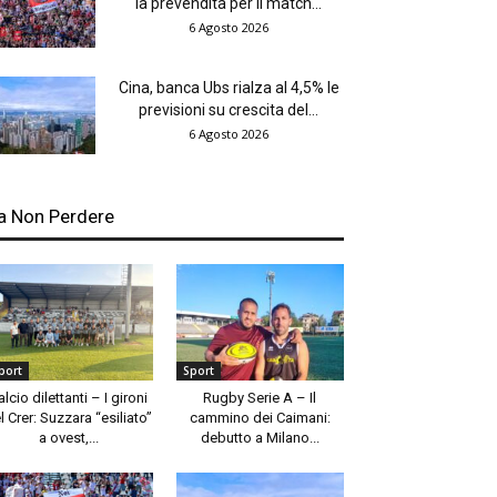
la prevendita per il match...
6 Agosto 2026
Cina, banca Ubs rialza al 4,5% le
previsioni su crescita del...
6 Agosto 2026
a Non Perdere
port
Sport
alcio dilettanti – I gironi
Rugby Serie A – Il
l Crer: Suzzara “esiliato”
cammino dei Caimani:
a ovest,...
debutto a Milano...