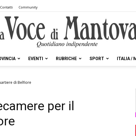
Contatti
Community
OVINCIA
EVENTI
RUBRICHE
SPORT
ITALIA /
la
artiere di Belfiore
ecamere per il
Voce
ore