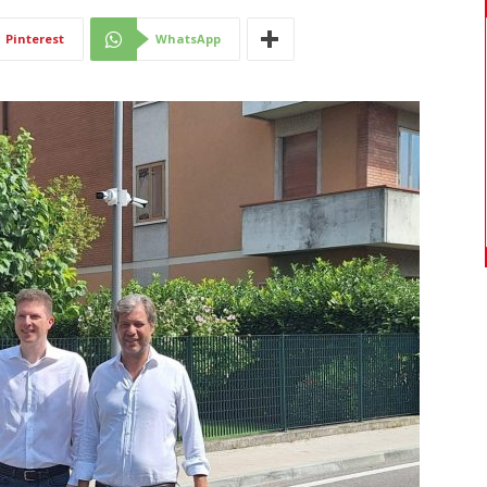
Di
Pinterest
WhatsApp
Mantova