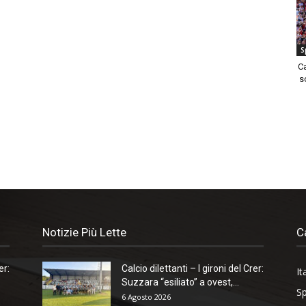
S
C
s
Notizie Più Lette
C
er:
Calcio dilettanti – I gironi del Crer:
It
Suzzara “esiliato” a ovest,...
Sp
6 Agosto 2026