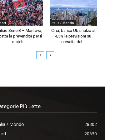
port
Italia / Mondo
alcio Serie B – Mantova,
Cina, banca Ubs rialza al
catta la prevendita per il
4,5% le previsioni su
match...
crescita del...
ategorie Più Lette
alia / Mondo
28302
ort
20530