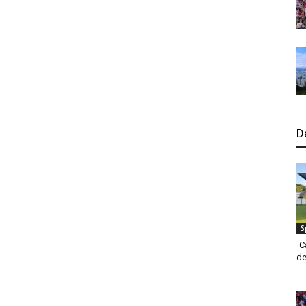
D
S
C
de