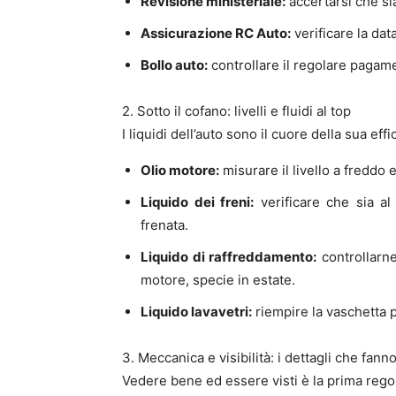
Revisione ministeriale:
accertarsi che sia
Assicurazione RC Auto:
verificare la dat
Bollo auto:
controllare il regolare pagame
2. Sotto il cofano: livelli e fluidi al top
I liquidi dell’auto sono il cuore della sua ef
Olio motore:
misurare il livello a freddo
Liquido dei freni:
verificare che sia al 
frenata.
Liquido di raffreddamento:
controllarne
motore, specie in estate.
Liquido lavavetri:
riempire la vaschetta p
3. Meccanica e visibilità: i dettagli che fann
Vedere bene ed essere visti è la prima regol