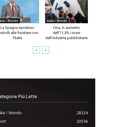
talia / Mondo
Italia / Mondo
La Spagna ripristina i
Cina, in aumento
ntrolli alle frontiere con
dell’11,3% i ricavi
l’Italia
dell’industria pubblicitaria
ategorie Più Lette
alia / Mondo
28324
ort
20536