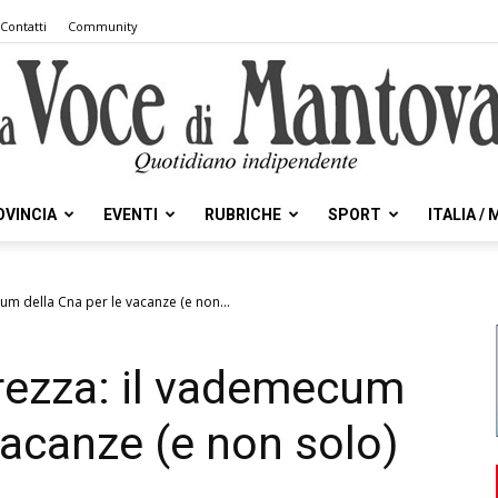
Contatti
Community
OVINCIA
EVENTI
RUBRICHE
SPORT
ITALIA /
la
cum della Cna per le vacanze (e non...
urezza: il vademecum
Voce
vacanze (e non solo)