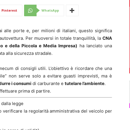
Di
Pinterest
WhatsApp
lle porte e, per milioni di italiani, questo significa
autovettura. Per muoversi in totale tranquillità, la
CNA
to e della Piccola e Media Impresa)
ha lanciato una
Mantova
a alla sicurezza stradale.
emecum di consigli utili. L’obiettivo è ricordare che una
le” non serve solo a evitare guasti imprevisti, ma è
idurre i consumi
di carburante e
tutelare l’ambiente
.
ffettuare prima di partire.
 dalla legge
 verificare la regolarità amministrativa del veicolo per