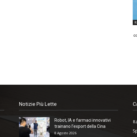
I
co
Notizie Più Lette
C
Robot, IA e farmaci innovativi
It
trainano l’export della Cina
Sp
8 Agosto 2026