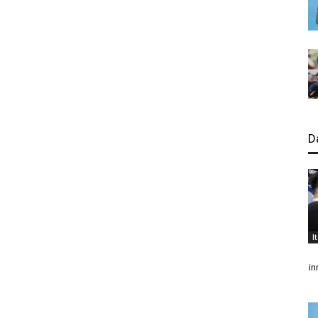
D
I
in