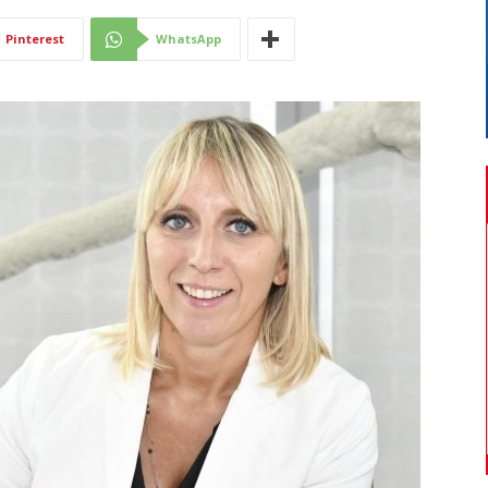
Di
Pinterest
WhatsApp
Mantova