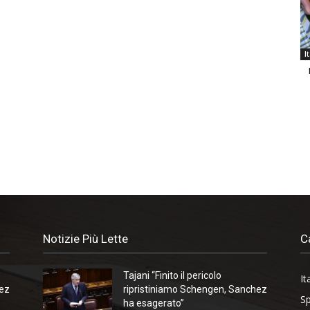
I
Notizie Più Lette
C
Tajani “Finito il pericolo
It
hez
ripristiniamo Schengen, Sanchez
Sp
ha esagerato”