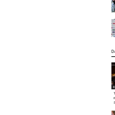
D
I
r