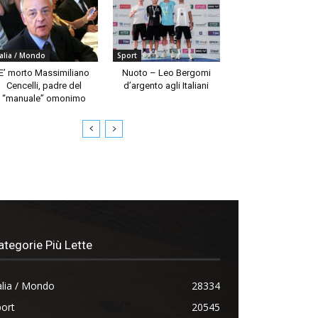
talia / Mondo
Sport
E’ morto Massimiliano
Nuoto – Leo Bergomi
Cencelli, padre del
d’argento agli Italiani
“manuale” omonimo
ategorie Più Lette
alia / Mondo
28334
ort
20545