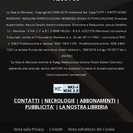
La Voce di Mantova - Copyright(C)1999-2019 Vidiemme Soc. Coop TUTTI I DIRITTI SONO
RISERVATI. NESSUNA RIPRODUZIONE PERMESSA SENZA AUTORIZZAZIONE Direttore
responsabile: Alessio Tarpini Amministrazione, Direzione e Redazione: piazza Sordello,
12 - Mantova - P.IVA, C.F. e R.I. 01898140205 - R.E.A. 0207279 (Mantova) iscrizione al
Tribunale: iscritta al Tribunale di Mantova al n. 25 del 30/11/1992 - iscrizione al ROC:
n. 9363 Pubblicazione a stampa: ISSN 1594-1159 - Pubblicazione online: ISSN 2465-
132X La testata fruisce dei contributi diretti editoria L. 198/2016 e d.lgs 70/2017 (ex L.
250/90)
“La Voce di Mantova tramite la Fipeg (Federazione Italiana Piccoli Editori Giornali),
aderendo alla carta dei servizi dell'USPI ha accettato il Codice di Autodisciplina della
Comunicazione Commerciale"
CONTATTI
|
NECROLOGIE
|
ABBONAMENTI
|
PUBBLICITA'
|
LA NOSTRA LIBRERIA
Nota sulla Privacy
Contatti
Nota sull’utilizzo dei Cookie