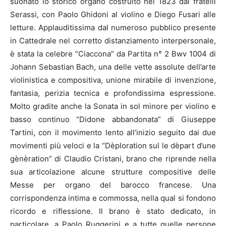
suonato lo storico organo costruito nel 1823 dai fratelli
Serassi, con Paolo Ghidoni al violino e Diego Fusari alle
letture. Applauditissima dal numeroso pubblico presente
in Cattedrale nel corretto distanziamento interpersonale,
è stata la celebre “Ciaccona” da Partita n° 2 Bwv 1004 di
Johann Sebastian Bach, una delle vette assolute dell’arte
violinistica e compositiva, unione mirabile di invenzione,
fantasia, perizia tecnica e profondissima espressione.
Molto gradite anche la Sonata in sol minore per violino e
basso continuo “Didone abbandonata” di Giuseppe
Tartini, con il movimento lento all’inizio seguito dai due
movimenti più veloci e la “Dèploration sul le dèpart d’une
gènèration” di Claudio Cristani, brano che riprende nella
sua articolazione alcune strutture compositive delle
Messe per organo del barocco francese. Una
corrispondenza intima e commossa, nella qual si fondono
ricordo e riflessione. Il brano è stato dedicato, in
particolare, a Paolo Ruggerini e a tutte quelle persone