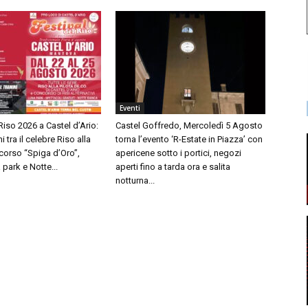
Eventi
 Riso 2026 a Castel d’Ario:
Castel Goffredo, Mercoledì 5 Agosto
i tra il celebre Riso alla
torna l’evento ‘R-Estate in Piazza’ con
oncorso “Spiga d’Oro”,
apericene sotto i portici, negozi
 park e Notte...
aperti fino a tarda ora e salita
notturna...