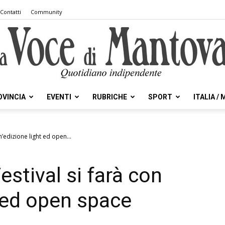
Contatti
Community
OVINCIA
EVENTI
RUBRICHE
SPORT
ITALIA /
la
n’edizione light ed open...
estival si farà con
Voce
t ed open space