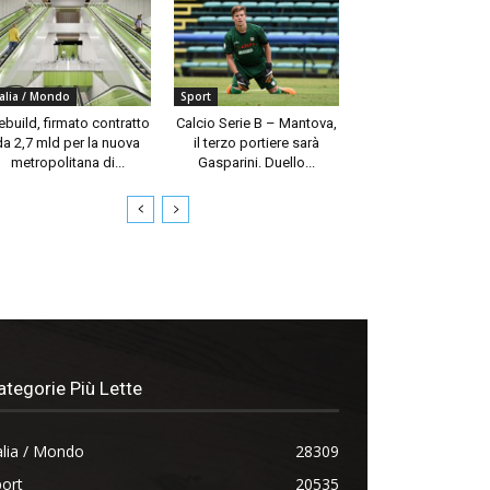
talia / Mondo
Sport
build, firmato contratto
Calcio Serie B – Mantova,
da 2,7 mld per la nuova
il terzo portiere sarà
metropolitana di...
Gasparini. Duello...
ategorie Più Lette
alia / Mondo
28309
ort
20535