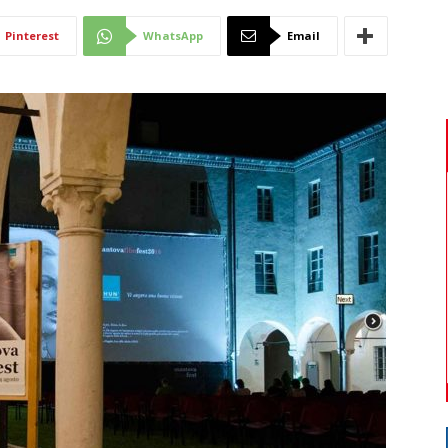
Di
Pinterest
WhatsApp
Email
Mantova