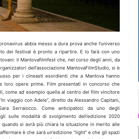
oronavirus abbia messo a dura prova anche l’universo
to dei festival è pronto a ripartire. E lo farà con uno
tovani: il Mantovafilmfest che, nel corso degli anni, da
organizzatori dell’associazione MantovaFilmStudio, si è
 lusso per i cineasti esordienti che a Mantova hanno
ole loro opere prime. Film presentati in concorso che
li, come ad esempio quella al centro del film vincitore
“In viaggio con Adele”, diretto da Alessandro Capitani,
Sara Serraiocco. Come anticipatoci da uno degli
agli sulle modalità di svolgimento dell’edizione 2020
 quando si avrà più chiara la situazione in merito alle
 affermare è che sarà un’edizione “light” e che gli spazi