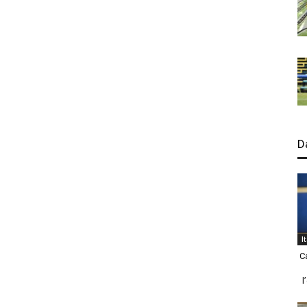
D
I
C
l