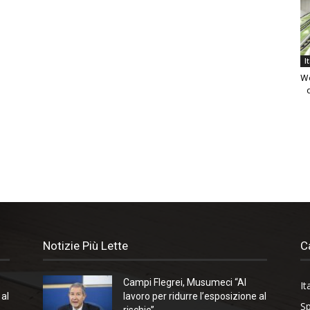
I
We
Notizie Più Lette
C
Campi Flegrei, Musumeci “Al
It
 al
lavoro per ridurre l’esposizione al
Sp
rischio”