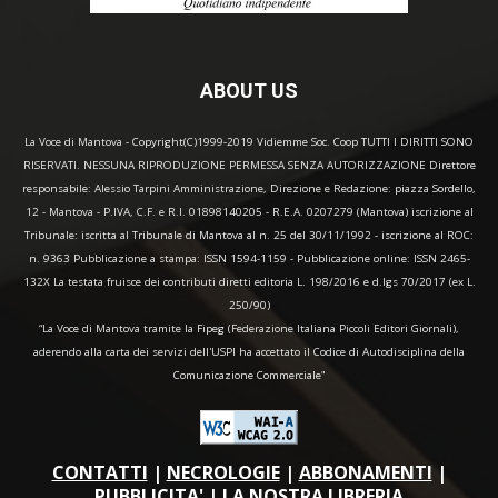
ABOUT US
La Voce di Mantova - Copyright(C)1999-2019 Vidiemme Soc. Coop TUTTI I DIRITTI SONO
RISERVATI. NESSUNA RIPRODUZIONE PERMESSA SENZA AUTORIZZAZIONE Direttore
responsabile: Alessio Tarpini Amministrazione, Direzione e Redazione: piazza Sordello,
12 - Mantova - P.IVA, C.F. e R.I. 01898140205 - R.E.A. 0207279 (Mantova) iscrizione al
Tribunale: iscritta al Tribunale di Mantova al n. 25 del 30/11/1992 - iscrizione al ROC:
n. 9363 Pubblicazione a stampa: ISSN 1594-1159 - Pubblicazione online: ISSN 2465-
132X La testata fruisce dei contributi diretti editoria L. 198/2016 e d.lgs 70/2017 (ex L.
250/90)
“La Voce di Mantova tramite la Fipeg (Federazione Italiana Piccoli Editori Giornali),
aderendo alla carta dei servizi dell'USPI ha accettato il Codice di Autodisciplina della
Comunicazione Commerciale"
CONTATTI
|
NECROLOGIE
|
ABBONAMENTI
|
PUBBLICITA'
|
LA NOSTRA LIBRERIA