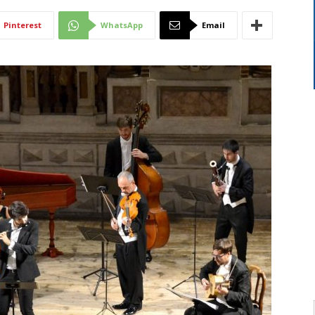
Di
Pinterest
WhatsApp
Email
Mantova