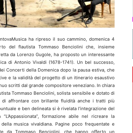
ntovaMusica ha ripreso il suo cammino, domenica 4
rto del flautista Tommaso Benciolini che, insieme
iretta da Lorenzo Gugole, ha proposto un interessante
ca di Antonio Vivaldi (1678-1741). Un bel successo,
 dei Concerti della Domenica dopo la pausa estiva, che
ive e la validità del progetto di un itinerario esaustivo
tinuo scritti dal grande compositore veneziano. In chiara
utista Tommaso Benciolini, solista sensibile e dotato di
i affrontare con brillante fluidità anche i tratti più
ntuale e ben delineata si è rivelata l’integrazione del
ra “L’Appassionata”, formazione abile nel ricreare la
a della musica vivaldiana. Pagine poco frequentate e
oste da Tommaso Benciolini, che hanno offerto un