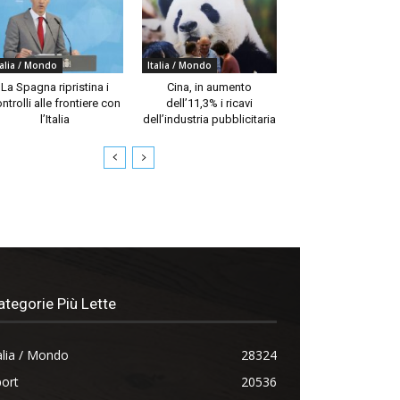
talia / Mondo
Italia / Mondo
La Spagna ripristina i
Cina, in aumento
ntrolli alle frontiere con
dell’11,3% i ricavi
l’Italia
dell’industria pubblicitaria
ategorie Più Lette
alia / Mondo
28324
ort
20536