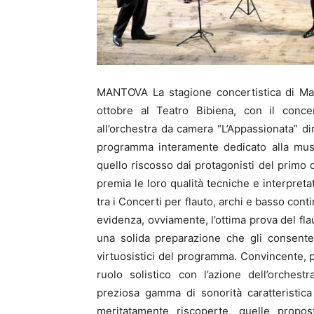
MANTOVA La stagione concertistica di Ma
ottobre al Teatro Bibiena, con il conce
all’orchestra da camera “L’Appassionata” d
programma interamente dedicato alla musi
quello riscosso dai protagonisti del primo
premia le loro qualità tecniche e interpretat
tra i Concerti per flauto, archi e basso con
evidenza, ovviamente, l’ottima prova del fla
una solida preparazione che gli consente d
virtuosistici del programma. Convincente, pu
ruolo solistico con l’azione dell’orchest
preziosa gamma di sonorità caratteristic
meritatamente riscoperte, quelle prop