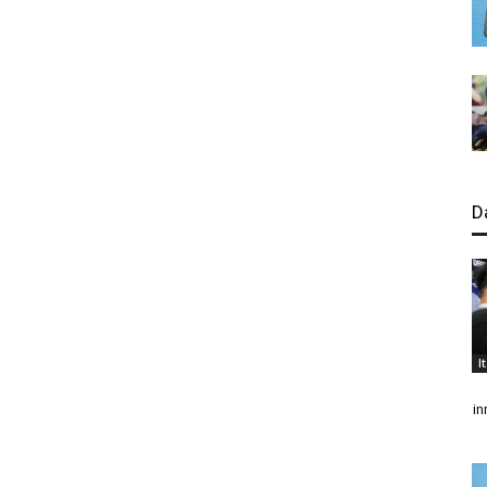
D
I
in