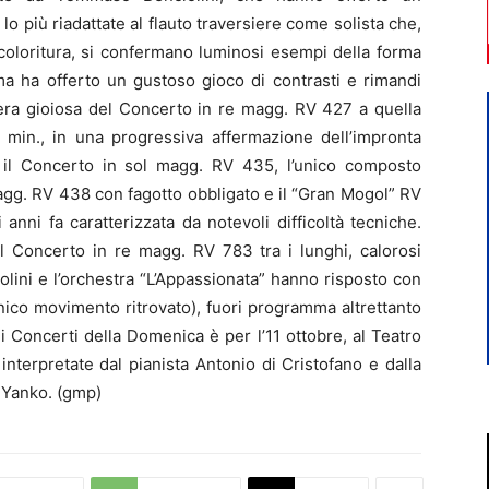
lo più riadattate al flauto traversiere come solista che,
coloritura, si confermano luminosi esempi della forma
ma ha offerto un gustoso gioco di contrasti e rimandi
sfera gioiosa del Concerto in re magg. RV 427 a quella
 min., in una progressiva affermazione dell’impronta
ti il Concerto in sol magg. RV 435, l’unico composto
magg. RV 438 con fagotto obbligato e il “Gran Mogol” RV
 anni fa caratterizzata da notevoli difficoltà tecniche.
el Concerto in re magg. RV 783 tra i lunghi, calorosi
lini e l’orchestra “L’Appassionata” hanno risposto con
nico movimento ritrovato), fuori programma altrettanto
 Concerti della Domenica è per l’11 ottobre, al Teatro
nterpretate dal pianista Antonio di Cristofano e dalla
 Yanko. (gmp)