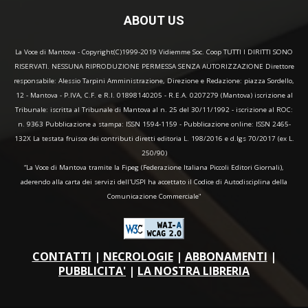
ABOUT US
La Voce di Mantova - Copyright(C)1999-2019 Vidiemme Soc. Coop TUTTI I DIRITTI SONO
RISERVATI. NESSUNA RIPRODUZIONE PERMESSA SENZA AUTORIZZAZIONE Direttore
responsabile: Alessio Tarpini Amministrazione, Direzione e Redazione: piazza Sordello,
12 - Mantova - P.IVA, C.F. e R.I. 01898140205 - R.E.A. 0207279 (Mantova) iscrizione al
Tribunale: iscritta al Tribunale di Mantova al n. 25 del 30/11/1992 - iscrizione al ROC:
n. 9363 Pubblicazione a stampa: ISSN 1594-1159 - Pubblicazione online: ISSN 2465-
132X La testata fruisce dei contributi diretti editoria L. 198/2016 e d.lgs 70/2017 (ex L.
250/90)
“La Voce di Mantova tramite la Fipeg (Federazione Italiana Piccoli Editori Giornali),
aderendo alla carta dei servizi dell'USPI ha accettato il Codice di Autodisciplina della
Comunicazione Commerciale"
CONTATTI
|
NECROLOGIE
|
ABBONAMENTI
|
PUBBLICITA'
|
LA NOSTRA LIBRERIA