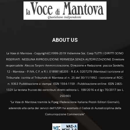
ABOUT US
La Voce di Mantova - Copyright(C)1999-2019 Vidiemme Soc. Coop TUTTI I DIRITTI SONO
RISERVATI. NESSUNA RIPRODUZIONE PERMESSA SENZA AUTORIZZAZIONE Direttore
responsabile: Alessio Tarpini Amministrazione, Direzione e Redazione: piazza Sordello,
12 - Mantova - P.IVA, C.F. e R.I. 01898140205 - R.E.A. 0207279 (Mantova) iscrizione al
Tribunale: iscritta al Tribunale di Mantova al n. 25 del 30/11/1992 - iscrizione al ROC:
n. 9363 Pubblicazione a stampa: ISSN 1594-1159 - Pubblicazione online: ISSN 2465-
132X La testata fruisce dei contributi diretti editoria L. 198/2016 e d.lgs 70/2017 (ex L.
250/90)
“La Voce di Mantova tramite la Fipeg (Federazione Italiana Piccoli Editori Giornali),
aderendo alla carta dei servizi dell'USPI ha accettato il Codice di Autodisciplina della
Comunicazione Commerciale"