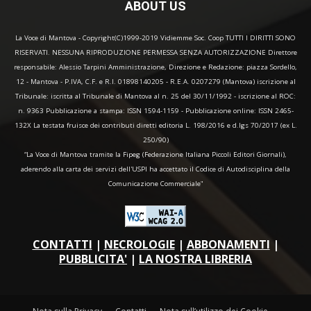
ABOUT US
La Voce di Mantova - Copyright(C)1999-2019 Vidiemme Soc. Coop TUTTI I DIRITTI SONO
RISERVATI. NESSUNA RIPRODUZIONE PERMESSA SENZA AUTORIZZAZIONE Direttore
responsabile: Alessio Tarpini Amministrazione, Direzione e Redazione: piazza Sordello,
12 - Mantova - P.IVA, C.F. e R.I. 01898140205 - R.E.A. 0207279 (Mantova) iscrizione al
Tribunale: iscritta al Tribunale di Mantova al n. 25 del 30/11/1992 - iscrizione al ROC:
n. 9363 Pubblicazione a stampa: ISSN 1594-1159 - Pubblicazione online: ISSN 2465-
132X La testata fruisce dei contributi diretti editoria L. 198/2016 e d.lgs 70/2017 (ex L.
250/90)
“La Voce di Mantova tramite la Fipeg (Federazione Italiana Piccoli Editori Giornali),
aderendo alla carta dei servizi dell'USPI ha accettato il Codice di Autodisciplina della
Comunicazione Commerciale"
CONTATTI
|
NECROLOGIE
|
ABBONAMENTI
|
PUBBLICITA'
|
LA NOSTRA LIBRERIA