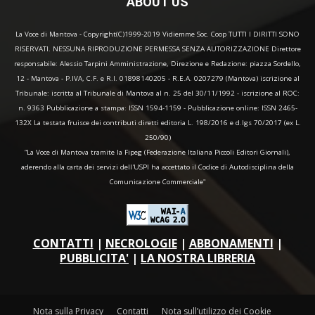
ABOUT US
La Voce di Mantova - Copyright(C)1999-2019 Vidiemme Soc. Coop TUTTI I DIRITTI SONO
RISERVATI. NESSUNA RIPRODUZIONE PERMESSA SENZA AUTORIZZAZIONE Direttore
responsabile: Alessio Tarpini Amministrazione, Direzione e Redazione: piazza Sordello,
12 - Mantova - P.IVA, C.F. e R.I. 01898140205 - R.E.A. 0207279 (Mantova) iscrizione al
Tribunale: iscritta al Tribunale di Mantova al n. 25 del 30/11/1992 - iscrizione al ROC:
n. 9363 Pubblicazione a stampa: ISSN 1594-1159 - Pubblicazione online: ISSN 2465-
132X La testata fruisce dei contributi diretti editoria L. 198/2016 e d.lgs 70/2017 (ex L.
250/90)
“La Voce di Mantova tramite la Fipeg (Federazione Italiana Piccoli Editori Giornali),
aderendo alla carta dei servizi dell'USPI ha accettato il Codice di Autodisciplina della
Comunicazione Commerciale"
CONTATTI
|
NECROLOGIE
|
ABBONAMENTI
|
PUBBLICITA'
|
LA NOSTRA LIBRERIA
Nota sulla Privacy
Contatti
Nota sull’utilizzo dei Cookie