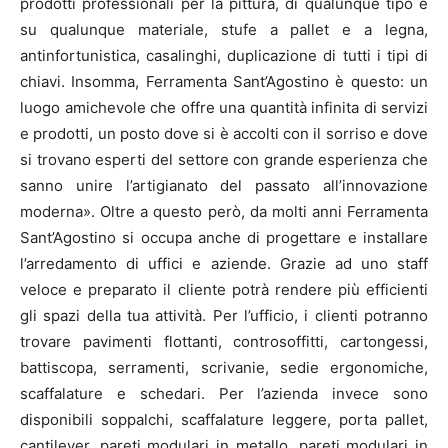
prodotti professionali per la pittura, di qualunque tipo e
su qualunque materiale, stufe a pallet e a legna,
antinfortunistica, casalinghi, duplicazione di tutti i tipi di
chiavi. Insomma, Ferramenta Sant’Agostino è questo: un
luogo amichevole che offre una quantità infinita di servizi
e prodotti, un posto dove si è accolti con il sorriso e dove
si trovano esperti del settore con grande esperienza che
sanno unire l’artigianato del passato all’innovazione
moderna». Oltre a questo però, da molti anni Ferramenta
Sant’Agostino si occupa anche di progettare e installare
l’arredamento di uffici e aziende. Grazie ad uno staff
veloce e preparato il cliente potrà rendere più efficienti
gli spazi della tua attività. Per l’ufficio, i clienti potranno
trovare pavimenti flottanti, controsoffitti, cartongessi,
battiscopa, serramenti, scrivanie, sedie ergonomiche,
scaffalature e schedari. Per l’azienda invece sono
disponibili soppalchi, scaffalature leggere, porta pallet,
cantilever, pareti modulari in metallo, pareti modulari in