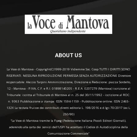
ABOUT US
La Voce di Mantova - Copyright(C)1999-2019 Vidiemme Soc. Coop TUTTI I DIRITTI SONO
RISERVATI. NESSUNA RIPRODUZIONE PERMESSA SENZA AUTORIZZAZIONE Direttore
responsabile: Alessio Tarpini Amministrazione, Direzione e Redazione: piazza Sordello,
12 - Mantova - P.IVA, C.F. e R.I. 01898140205 - R.E.A. 0207279 (Mantova) iscrizione al
Tribunale: iscritta al Tribunale di Mantova al n. 25 del 30/11/1992 - iscrizione al ROC:
n. 9363 Pubblicazione a stampa: ISSN 1594-1159 - Pubblicazione online: ISSN 2465-
132X La testata fruisce dei contributi diretti editoria L. 198/2016 e d.lgs 70/2017 (ex L.
250/90)
“La Voce di Mantova tramite la Fipeg (Federazione Italiana Piccoli Editori Giornali),
aderendo alla carta dei servizi dell'USPI ha accettato il Codice di Autodisciplina della
Comunicazione Commerciale"