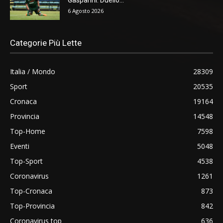
6 Agosto 2026
Categorie Più Lette
Italia / Mondo
28309
Sport
20535
Cronaca
19164
Provincia
14548
Top-Home
7598
Eventi
5048
Top-Sport
4538
Coronavirus
1261
Top-Cronaca
873
Top-Provincia
842
Coronavirus top
636