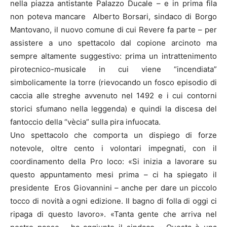
nella piazza antistante Palazzo Ducale – e in prima fila
non poteva mancare Alberto Borsari, sindaco di Borgo
Mantovano, il nuovo comune di cui Revere fa parte – per
assistere a uno spettacolo dal copione arcinoto ma
sempre altamente suggestivo: prima un intrattenimento
pirotecnico-musicale in cui viene “incendiata”
simbolicamente la torre (rievocando un fosco episodio di
caccia alle streghe avvenuto nel 1492 e i cui contorni
storici sfumano nella leggenda) e quindi la discesa del
fantoccio della “vècia” sulla pira infuocata.
Uno spettacolo che comporta un dispiego di forze
notevole, oltre cento i volontari impegnati, con il
coordinamento della Pro loco: «Si inizia a lavorare su
questo appuntamento mesi prima – ci ha spiegato il
presidente Eros Giovannini – anche per dare un piccolo
tocco di novità a ogni edizione. Il bagno di folla di oggi ci
ripaga di questo lavoro». «Tanta gente che arriva nel