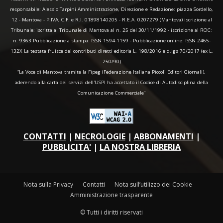
responsabile: Alessio Tarpini Amministrazione, Direzione e Redazione: piazza Sordello,
12 - Mantova - P.IVA, C.F. e R.I. 01898140205 - R.E.A. 0207279 (Mantova) iscrizione al
Tribunale: iscritta al Tribunale di Mantova al n. 25 del 30/11/1992 - iscrizione al ROC:
n. 9363 Pubblicazione a stampa: ISSN 1594-1159 - Pubblicazione online: ISSN 2465-
132X La testata fruisce dei contributi diretti editoria L. 198/2016 e d.lgs 70/2017 (ex L.
250/90)
“La Voce di Mantova tramite la Fipeg (Federazione Italiana Piccoli Editori Giornali),
aderendo alla carta dei servizi dell'USPI ha accettato il Codice di Autodisciplina della
Comunicazione Commerciale"
CONTATTI
|
NECROLOGIE
|
ABBONAMENTI
|
PUBBLICITA'
|
LA NOSTRA LIBRERIA
Nota sulla Privacy
Contatti
Nota sull’utilizzo dei Cookie
Amministrazione trasparente
© Tutti i diritti riservati