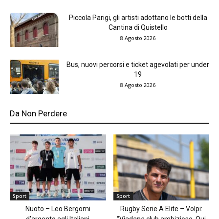
Piccola Parigi, gli artisti adottano le botti della
Cantina di Quistello
8 Agosto 2026
Bus, nuovi percorsi e ticket agevolati per under
19
8 Agosto 2026
Da Non Perdere
Sport
Sport
Nuoto – Leo Bergomi
Rugby Serie A Elite – Volpi:
d’argento agli Italiani
“Viadana club ambizioso. Qui