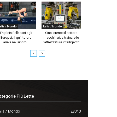
talia / Mondo
Italia / Mondo
En plein Pellacani agli
Cina, cresce il settore
Europei, il quinto oro
macchinari, a trainare le
arriva nel sincro...
“attrezzature intelligenti”
ategorie Più Lette
alia / Mondo
28313