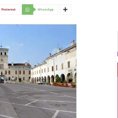
Di
Pinterest
WhatsApp
Mantova