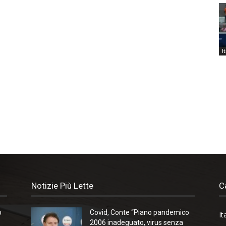
I
Notizie Più Lette
C
o
Covid, Conte “Piano pandemico
It
2006 inadeguato, virus senza