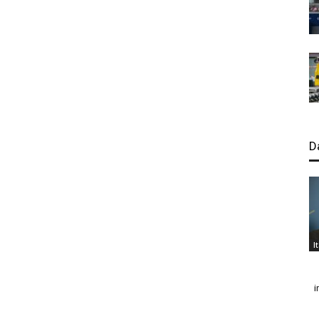
D
I
i