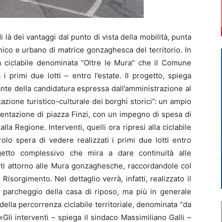
 là dei vantaggi dal punto di vista della mobilità, punta
nico e urbano di matrice gonzaghesca del territorio. In
la ciclabile denominata “Oltre le Mura” che il Comune
 primi due lotti – entro l’estate. Il progetto, spiega
ante della candidatura espressa dall’amministrazione al
azione turistico-culturale dei borghi storici”: un ampio
tazione di piazza Finzi, con un impegno di spesa di
la Regione. Interventi, quelli ora ripresi alla ciclabile
olo spera di vedere realizzati i primi due lotti entro
ogetto complessivo che mira a dare continuità alle
nti attorno alle Mura gonzaghesche, raccordandole col
 Risorgimento. Nel dettaglio verrà, infatti, realizzato il
 parcheggio della casa di riposo, ma più in generale
della percorrenza ciclabile territoriale, denominata “da
«Gli interventi – spiega il sindaco Massimiliano Galli –