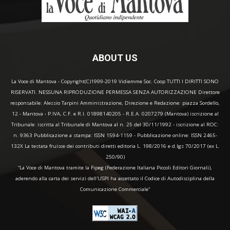
ABOUT US
La Voce di Mantova - Copyright(C)1999-2019 Vidiemme Soc. Coop TUTTI I DIRITTI SONO
RISERVATI. NESSUNA RIPRODUZIONE PERMESSA SENZA AUTORIZZAZIONE Direttore
responsabile: Alessio Tarpini Amministrazione, Direzione e Redazione: piazza Sordello,
12 - Mantova - P.IVA, C.F. e R.I. 01898140205 - R.E.A. 0207279 (Mantova) iscrizione al
Tribunale: iscritta al Tribunale di Mantova al n. 25 del 30/11/1992 - iscrizione al ROC:
n. 9363 Pubblicazione a stampa: ISSN 1594-1159 - Pubblicazione online: ISSN 2465-
132X La testata fruisce dei contributi diretti editoria L. 198/2016 e d.lgs 70/2017 (ex L.
250/90)
“La Voce di Mantova tramite la Fipeg (Federazione Italiana Piccoli Editori Giornali),
aderendo alla carta dei servizi dell'USPI ha accettato il Codice di Autodisciplina della
Comunicazione Commerciale"