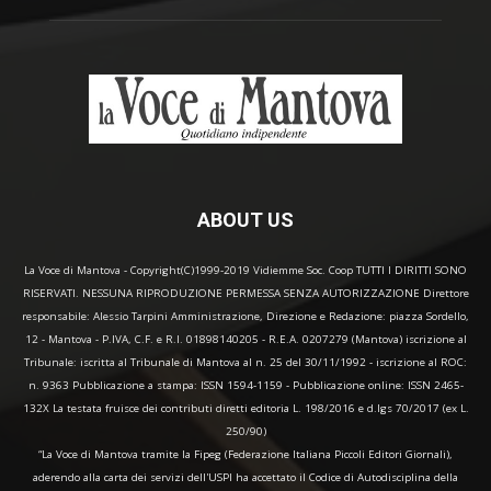
ABOUT US
La Voce di Mantova - Copyright(C)1999-2019 Vidiemme Soc. Coop TUTTI I DIRITTI SONO
RISERVATI. NESSUNA RIPRODUZIONE PERMESSA SENZA AUTORIZZAZIONE Direttore
responsabile: Alessio Tarpini Amministrazione, Direzione e Redazione: piazza Sordello,
12 - Mantova - P.IVA, C.F. e R.I. 01898140205 - R.E.A. 0207279 (Mantova) iscrizione al
Tribunale: iscritta al Tribunale di Mantova al n. 25 del 30/11/1992 - iscrizione al ROC:
n. 9363 Pubblicazione a stampa: ISSN 1594-1159 - Pubblicazione online: ISSN 2465-
132X La testata fruisce dei contributi diretti editoria L. 198/2016 e d.lgs 70/2017 (ex L.
250/90)
“La Voce di Mantova tramite la Fipeg (Federazione Italiana Piccoli Editori Giornali),
aderendo alla carta dei servizi dell'USPI ha accettato il Codice di Autodisciplina della