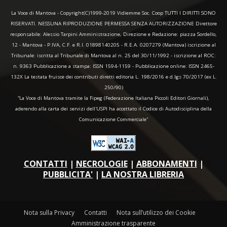
La Voce di Mantova - Copyright(C)1999-2019 Vidiemme Soc. Coop TUTTI I DIRITTI SONO
RISERVATI. NESSUNA RIPRODUZIONE PERMESSA SENZA AUTORIZZAZIONE Direttore
responsabile: Alessio Tarpini Amministrazione, Direzione e Redazione: piazza Sordello,
12 - Mantova - P.IVA, C.F. e R.I. 01898140205 - R.E.A. 0207279 (Mantova) iscrizione al
Tribunale: iscritta al Tribunale di Mantova al n. 25 del 30/11/1992 - iscrizione al ROC:
n. 9363 Pubblicazione a stampa: ISSN 1594-1159 - Pubblicazione online: ISSN 2465-
132X La testata fruisce dei contributi diretti editoria L. 198/2016 e d.lgs 70/2017 (ex L.
250/90)
“La Voce di Mantova tramite la Fipeg (Federazione Italiana Piccoli Editori Giornali),
aderendo alla carta dei servizi dell'USPI ha accettato il Codice di Autodisciplina della
Comunicazione Commerciale"
CONTATTI
|
NECROLOGIE
|
ABBONAMENTI
|
PUBBLICITA'
|
LA NOSTRA LIBRERIA
Nota sulla Privacy
Contatti
Nota sull’utilizzo dei Cookie
Amministrazione trasparente