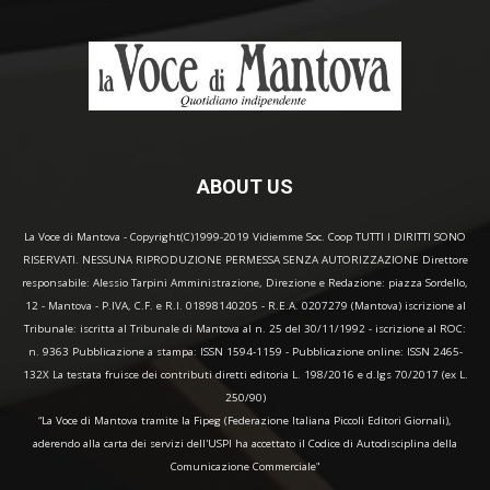
ABOUT US
La Voce di Mantova - Copyright(C)1999-2019 Vidiemme Soc. Coop TUTTI I DIRITTI SONO
RISERVATI. NESSUNA RIPRODUZIONE PERMESSA SENZA AUTORIZZAZIONE Direttore
responsabile: Alessio Tarpini Amministrazione, Direzione e Redazione: piazza Sordello,
12 - Mantova - P.IVA, C.F. e R.I. 01898140205 - R.E.A. 0207279 (Mantova) iscrizione al
Tribunale: iscritta al Tribunale di Mantova al n. 25 del 30/11/1992 - iscrizione al ROC:
n. 9363 Pubblicazione a stampa: ISSN 1594-1159 - Pubblicazione online: ISSN 2465-
132X La testata fruisce dei contributi diretti editoria L. 198/2016 e d.lgs 70/2017 (ex L.
250/90)
“La Voce di Mantova tramite la Fipeg (Federazione Italiana Piccoli Editori Giornali),
aderendo alla carta dei servizi dell'USPI ha accettato il Codice di Autodisciplina della
Comunicazione Commerciale"