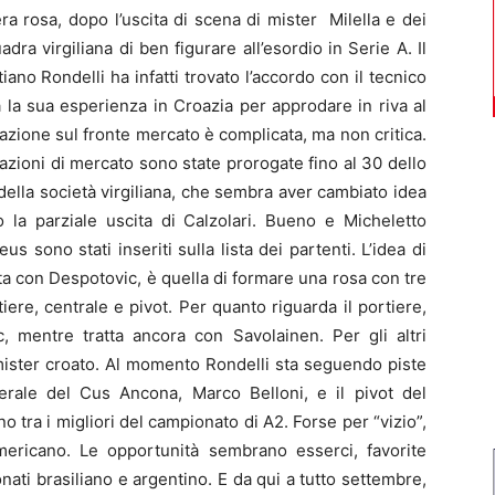
era rosa, dopo l’uscita di scena di mister Milella e dei
a virgiliana di ben figurare all’esordio in Serie A. Il
iano Rondelli ha infatti trovato l’accordo con il tecnico
 la sua esperienza in Croazia per approdare in riva al
uazione sul fronte mercato è complicata, ma non critica.
erazioni di mercato sono state prorogate fino al 30 dello
della società virgiliana, che sembra aver cambiato idea
o la parziale uscita di Calzolari. Bueno e Micheletto
sono stati inseriti sulla lista dei partenti. L’idea di
a con Despotovic, è quella di formare una rosa con tre
iere, centrale e pivot. Per quanto riguarda il portiere,
, mentre tratta ancora con Savolainen. Per gli altri
mister croato. Al momento Rondelli sta seguendo piste
terale del Cus Ancona, Marco Belloni, e il pivot del
 tra i migliori del campionato di A2. Forse per “vizio”,
ericano. Le opportunità sembrano esserci, favorite
nati brasiliano e argentino. E da qui a tutto settembre,