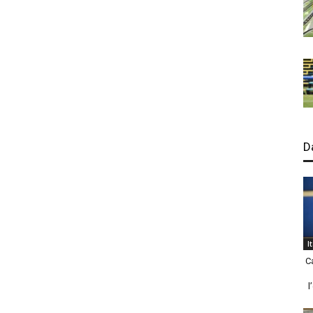
D
I
C
l