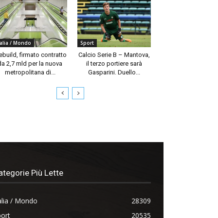
talia / Mondo
Sport
build, firmato contratto
Calcio Serie B – Mantova,
da 2,7 mld per la nuova
il terzo portiere sarà
metropolitana di...
Gasparini. Duello...
ategorie Più Lette
alia / Mondo
28309
ort
20535