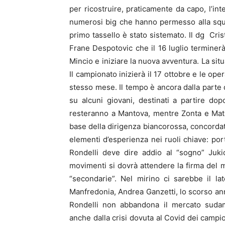
per ricostruire, praticamente da capo, l’int
numerosi big che hanno permesso alla squadr
primo tassello è stato sistemato. Il dg Crist
Frane Despotovic che il 16 luglio terminerà
Mincio e iniziare la nuova avventura. La sit
Il campionato inizierà il 17 ottobre e le op
stesso mese. Il tempo è ancora dalla parte 
su alcuni giovani, destinati a partire dop
resteranno a Mantova, mentre Zonta e Mateus 
base della dirigenza biancorossa, concordat
elementi d’esperienza nei ruoli chiave: port
Rondelli deve dire addio al “sogno” Jukic
movimenti si dovrà attendere la firma del 
“secondarie”. Nel mirino ci sarebbe il la
Manfredonia, Andrea Ganzetti, lo scorso anno
Rondelli non abbandona il mercato sudam
anche dalla crisi dovuta al Covid dei campio