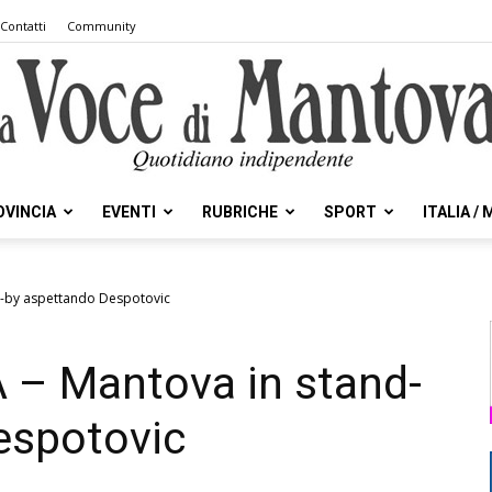
Contatti
Community
OVINCIA
EVENTI
RUBRICHE
SPORT
ITALIA /
la
nd-by aspettando Despotovic
 A – Mantova in stand-
Voce
espotovic