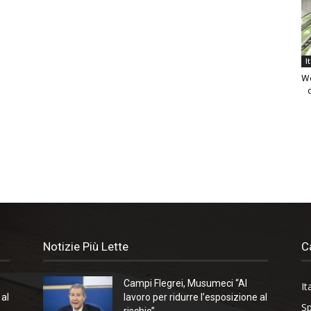
I
We
Notizie Più Lette
C
Campi Flegrei, Musumeci “Al
It
 al
lavoro per ridurre l’esposizione al
Sp
rischio”