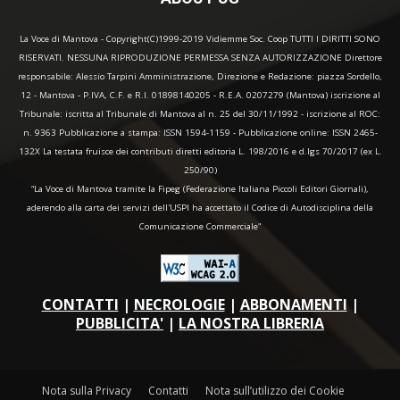
La Voce di Mantova - Copyright(C)1999-2019 Vidiemme Soc. Coop TUTTI I DIRITTI SONO
RISERVATI. NESSUNA RIPRODUZIONE PERMESSA SENZA AUTORIZZAZIONE Direttore
responsabile: Alessio Tarpini Amministrazione, Direzione e Redazione: piazza Sordello,
12 - Mantova - P.IVA, C.F. e R.I. 01898140205 - R.E.A. 0207279 (Mantova) iscrizione al
Tribunale: iscritta al Tribunale di Mantova al n. 25 del 30/11/1992 - iscrizione al ROC:
n. 9363 Pubblicazione a stampa: ISSN 1594-1159 - Pubblicazione online: ISSN 2465-
132X La testata fruisce dei contributi diretti editoria L. 198/2016 e d.lgs 70/2017 (ex L.
250/90)
“La Voce di Mantova tramite la Fipeg (Federazione Italiana Piccoli Editori Giornali),
aderendo alla carta dei servizi dell'USPI ha accettato il Codice di Autodisciplina della
Comunicazione Commerciale"
CONTATTI
|
NECROLOGIE
|
ABBONAMENTI
|
PUBBLICITA'
|
LA NOSTRA LIBRERIA
Nota sulla Privacy
Contatti
Nota sull’utilizzo dei Cookie