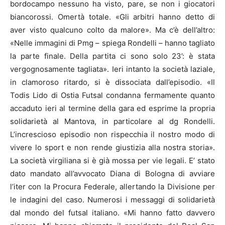
bordocampo nessuno ha visto, pare, se non i giocatori
biancorossi. Omertà totale. «Gli arbitri hanno detto di
aver visto qualcuno colto da malore». Ma c’è dell’altro:
«Nelle immagini di Pmg – spiega Rondelli – hanno tagliato
la parte finale. Della partita ci sono solo 23’: è stata
vergognosamente tagliata». Ieri intanto la società laziale,
in clamoroso ritardo, si è dissociata dall’episodio. «Il
Todis Lido di Ostia Futsal condanna fermamente quanto
accaduto ieri al termine della gara ed esprime la propria
solidarietà al Mantova, in particolare al dg Rondelli.
L’increscioso episodio non rispecchia il nostro modo di
vivere lo sport e non rende giustizia alla nostra storia».
La società virgiliana si è già mossa per vie legali. E’ stato
dato mandato all’avvocato Diana di Bologna di avviare
l’iter con la Procura Federale, allertando la Divisione per
le indagini del caso. Numerosi i messaggi di solidarietà
dal mondo del futsal italiano. «Mi hanno fatto davvero