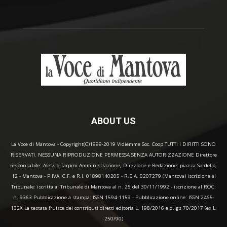
ABOUT US
La Voce di Mantova - Copyright(C)1999-2019 Vidiemme Soc. Coop TUTTI I DIRITTI SONO
RISERVATI. NESSUNA RIPRODUZIONE PERMESSA SENZA AUTORIZZAZIONE Direttore
responsabile: Alessio Tarpini Amministrazione, Direzione e Redazione: piazza Sordello,
12 - Mantova - P.IVA, C.F. e R.I. 01898140205 - R.E.A. 0207279 (Mantova) iscrizione al
Tribunale: iscritta al Tribunale di Mantova al n. 25 del 30/11/1992 - iscrizione al ROC:
n. 9363 Pubblicazione a stampa: ISSN 1594-1159 - Pubblicazione online: ISSN 2465-
132X La testata fruisce dei contributi diretti editoria L. 198/2016 e d.lgs 70/2017 (ex L.
250/90)