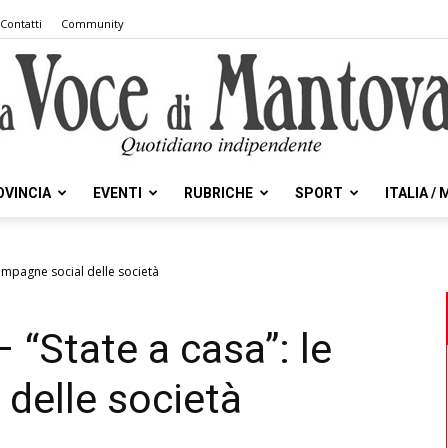
Contatti
Community
OVINCIA
EVENTI
RUBRICHE
SPORT
ITALIA /
la
 campagne social delle società
– “State a casa”: le
Voce
delle società