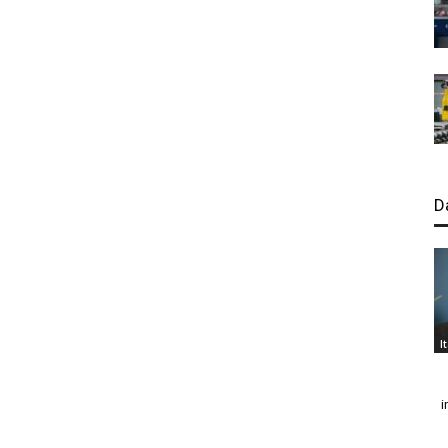
D
I
i