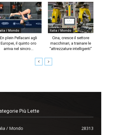
talia / Mondo
Italia / Mondo
En plein Pellacani agli
Cina, cresce il settore
Europei, il quinto oro
macchinari, a trainare le
arriva nel sincro...
“attrezzature intelligenti”
ategorie Più Lette
alia / Mondo
28313