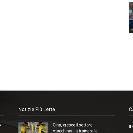
I
Notizie Più Lette
C
o
Cina, cresce il settore
It
macchinari, a trainare le