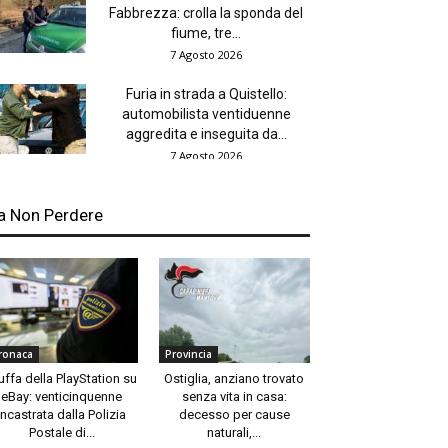
Fabbrezza: crolla la sponda del
fiume, tre...
7 Agosto 2026
Furia in strada a Quistello:
automobilista ventiduenne
aggredita e inseguita da...
7 Agosto 2026
a Non Perdere
ronaca
Provincia
uffa della PlayStation su
Ostiglia, anziano trovato
eBay: venticinquenne
senza vita in casa:
incastrata dalla Polizia
decesso per cause
Postale di...
naturali,...