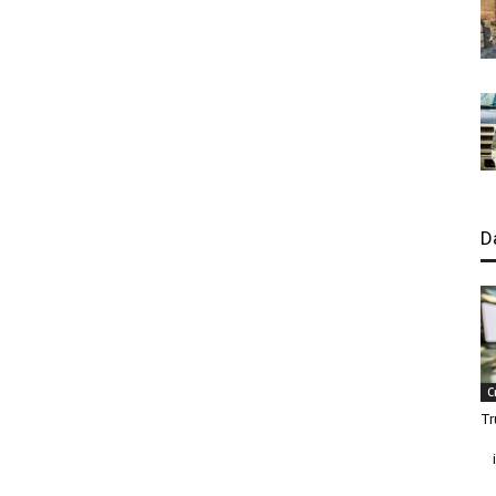
D
C
Tr