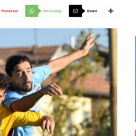
Di
Pinterest
WhatsApp
Email
Mantova