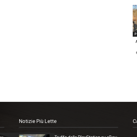
P
Notizie Più Lette
C