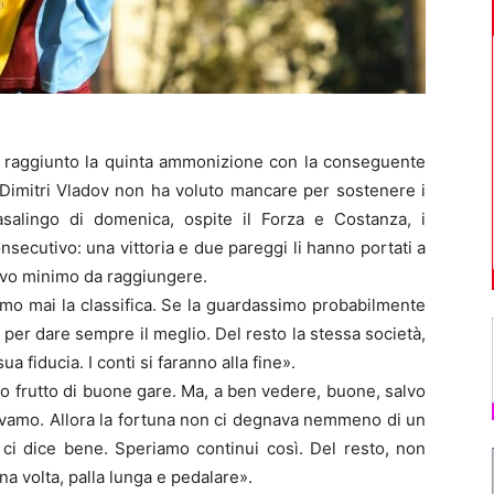
 raggiunto la quinta ammonizione con la conseguente
 Dimitri Vladov non ha voluto mancare per sostenere i
salingo di domenica, ospite il Forza e Costanza, i
onsecutivo: una vittoria e due pareggi li hanno portati a
tivo minimo da raggiungere.
amo mai la classifica. Se la guardassimo probabilmente
per dare sempre il meglio. Del resto la stessa società,
a fiducia. I conti si faranno alla fine».
no frutto di buone gare. Ma, a ben vedere, buone, salvo
vamo. Allora la fortuna non ci degnava nemmeno di un
ci dice bene. Speriamo continui così. Del resto, non
a volta, palla lunga e pedalare».