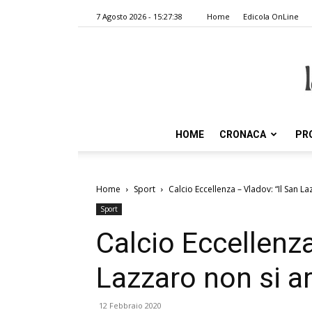
7 Agosto 2026 - 15:27:38
Home
Edicola OnLine
HOME
CRONACA
PR
Home
Sport
Calcio Eccellenza – Vladov: “Il San L
Sport
Calcio Eccellenza
Lazzaro non si a
12 Febbraio 2020