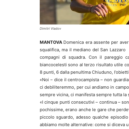
Dimitri Vladov
MANTOVA
Domenica era assente per aver
squalifica, ma il mediano del San Lazzaro
compagni di squadra. Con il pareggio ca
biancocelesti sono al terzo risultato utile c
8 punti, 6 dalla penultima Chiuduno, l’obiet
«Noi – dice il centrocampista – non guardi
ci debiliteremmo, per cui andiamo in campo 
sempre vicina, ci manifesta sempre tutta la su
«I cinque punti consecutivi – continua – so
pochissime, erano anche le gare che perde
piccolo sguardo, adesso qualche episodio 
abbiamo molte alternative: come si diceva un