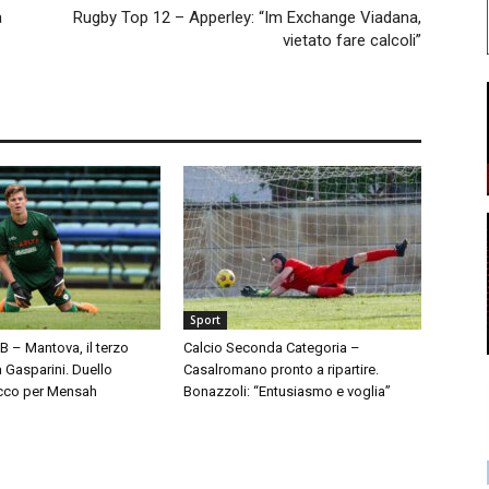
a
Rugby Top 12 – Apperley: “Im Exchange Viadana,
vietato fare calcoli”
Sport
 B – Mantova, il terzo
Calcio Seconda Categoria –
à Gasparini. Duello
Casalromano pronto a ripartire.
cco per Mensah
Bonazzoli: “Entusiasmo e voglia”