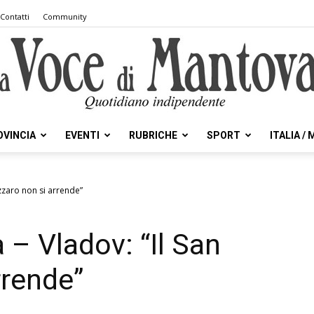
Contatti
Community
OVINCIA
EVENTI
RUBRICHE
SPORT
ITALIA /
la
azzaro non si arrende”
 – Vladov: “Il San
Voce
rrende”