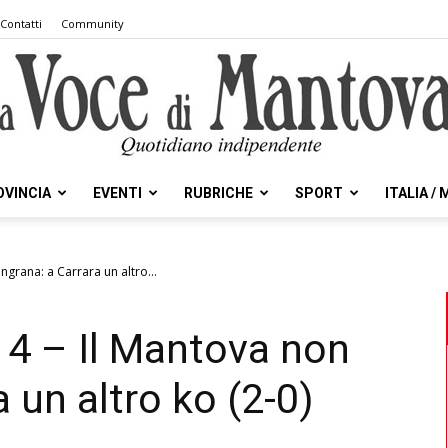
Contatti
Community
OVINCIA
EVENTI
RUBRICHE
SPORT
ITALIA /
la
ngrana: a Carrara un altro...
 4 – Il Mantova non
Voce
a un altro ko (2-0)