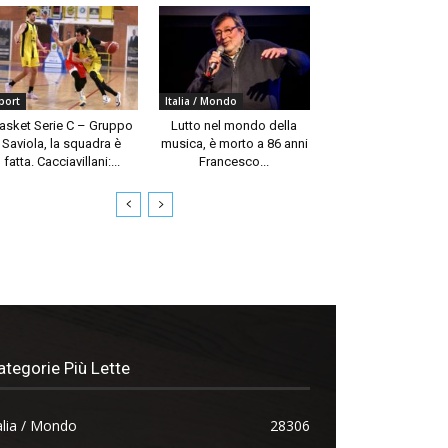
port
Italia / Mondo
asket Serie C – Gruppo
Lutto nel mondo della
Saviola, la squadra è
musica, è morto a 86 anni
fatta. Cacciavillani:...
Francesco...
ategorie Più Lette
alia / Mondo
28306