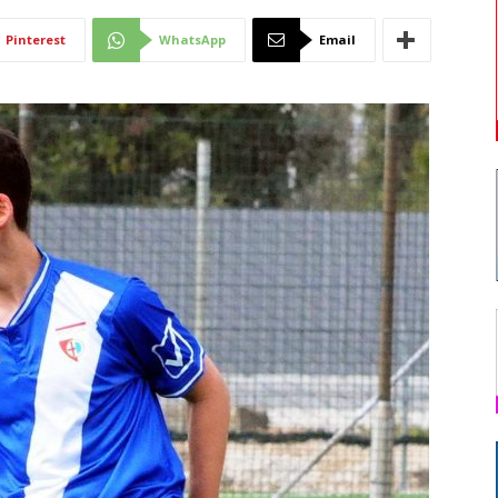
Di
Pinterest
WhatsApp
Email
Mantova