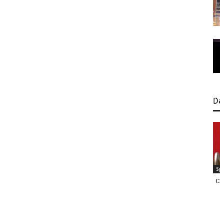
D
S
C