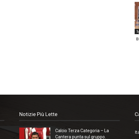
S
B
Notizie Più Lette
C
Calcio Terza Categoria – La
It
Cantera punta sul gruppo.