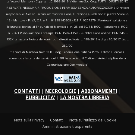
La Voce di Mantova - Copyright(C)1999-2019 Vidiemme Soc. Coop TUTTI I DIRITTI SONO
RISERVATI. NESSUNA RIPRODUZIONE PERMESSA SENZA AUTORIZZAZIONE Direttore
responsabile: Alessio Tarpini Amministrazione, Direzione e Redazione: piazza Sordello,
12 - Mantova - P.IVA, C.F. e R.I. 01898140205 - R.E.A. 0207279 (Mantova) iscrizione al
Tribunale: iscritta al Tribunale di Mantova al n. 25 del 30/11/1992 - iscrizione al ROC:
n. 9363 Pubblicazione a stampa: ISSN 1594-1159 - Pubblicazione online: ISSN 2465-
132X La testata fruisce dei contributi diretti editoria L. 198/2016 e d.lgs 70/2017 (ex L.
250/90)
“La Voce di Mantova tramite la Fipeg (Federazione Italiana Piccoli Editori Giornali),
aderendo alla carta dei servizi dell'USPI ha accettato il Codice di Autodisciplina della
Comunicazione Commerciale"
CONTATTI
|
NECROLOGIE
|
ABBONAMENTI
|
PUBBLICITA'
|
LA NOSTRA LIBRERIA
Nota sulla Privacy
Contatti
Nota sull’utilizzo dei Cookie
Amministrazione trasparente