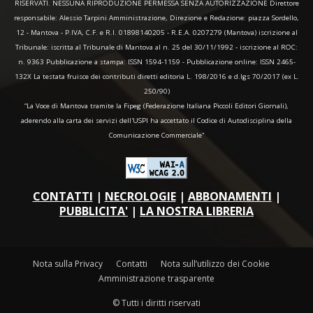
RISERVATI. NESSUNA RIPRODUZIONE PERMESSA SENZA AUTORIZZAZIONE Direttore
responsabile: Alessio Tarpini Amministrazione, Direzione e Redazione: piazza Sordello,
12 - Mantova - P.IVA, C.F. e R.I. 01898140205 - R.E.A. 0207279 (Mantova) iscrizione al
Tribunale: iscritta al Tribunale di Mantova al n. 25 del 30/11/1992 - iscrizione al ROC:
n. 9363 Pubblicazione a stampa: ISSN 1594-1159 - Pubblicazione online: ISSN 2465-
132X La testata fruisce dei contributi diretti editoria L. 198/2016 e d.lgs 70/2017 (ex L.
250/90)
“La Voce di Mantova tramite la Fipeg (Federazione Italiana Piccoli Editori Giornali),
aderendo alla carta dei servizi dell'USPI ha accettato il Codice di Autodisciplina della
Comunicazione Commerciale"
CONTATTI
|
NECROLOGIE
|
ABBONAMENTI
|
PUBBLICITA'
|
LA NOSTRA LIBRERIA
Nota sulla Privacy
Contatti
Nota sull’utilizzo dei Cookie
Amministrazione trasparente
© Tutti i diritti riservati