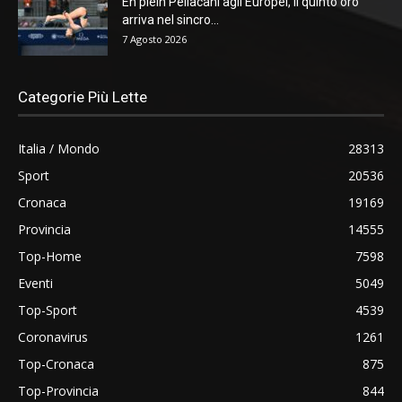
En plein Pellacani agli Europei, il quinto oro
arriva nel sincro...
7 Agosto 2026
Categorie Più Lette
Italia / Mondo
28313
Sport
20536
Cronaca
19169
Provincia
14555
Top-Home
7598
Eventi
5049
Top-Sport
4539
Coronavirus
1261
Top-Cronaca
875
Top-Provincia
844