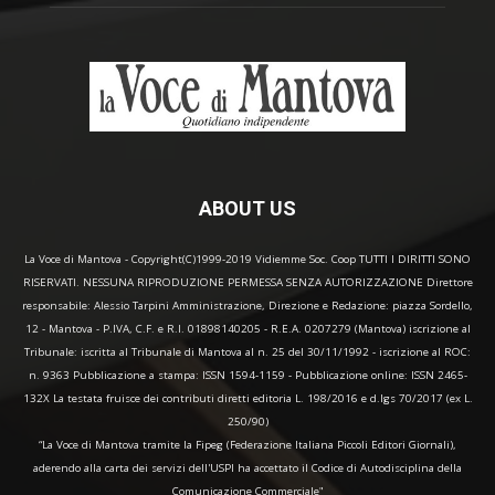
ABOUT US
La Voce di Mantova - Copyright(C)1999-2019 Vidiemme Soc. Coop TUTTI I DIRITTI SONO
RISERVATI. NESSUNA RIPRODUZIONE PERMESSA SENZA AUTORIZZAZIONE Direttore
responsabile: Alessio Tarpini Amministrazione, Direzione e Redazione: piazza Sordello,
12 - Mantova - P.IVA, C.F. e R.I. 01898140205 - R.E.A. 0207279 (Mantova) iscrizione al
Tribunale: iscritta al Tribunale di Mantova al n. 25 del 30/11/1992 - iscrizione al ROC:
n. 9363 Pubblicazione a stampa: ISSN 1594-1159 - Pubblicazione online: ISSN 2465-
132X La testata fruisce dei contributi diretti editoria L. 198/2016 e d.lgs 70/2017 (ex L.
250/90)
“La Voce di Mantova tramite la Fipeg (Federazione Italiana Piccoli Editori Giornali),
aderendo alla carta dei servizi dell'USPI ha accettato il Codice di Autodisciplina della
Comunicazione Commerciale"