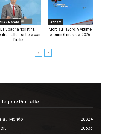
talia / Mondo
Cronaca
La Spagna ripristina i
Morti sul lavoro: 9 vittime
ntrolli alle frontiere con
nei primi 6 mesi del 2026...
l’Italia
ategorie Più Lette
alia / Mondo
28324
ort
20536