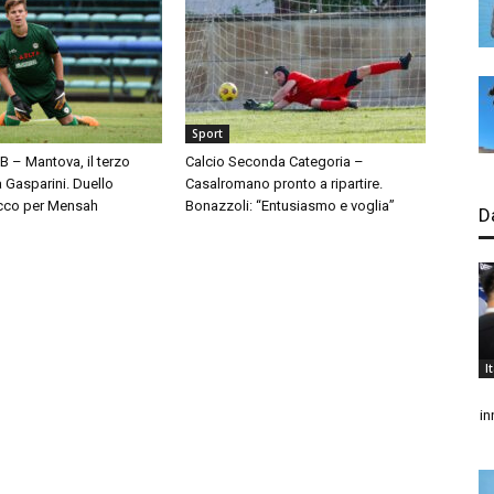
Sport
 B – Mantova, il terzo
Calcio Seconda Categoria –
à Gasparini. Duello
Casalromano pronto a ripartire.
cco per Mensah
Bonazzoli: “Entusiasmo e voglia”
D
I
in