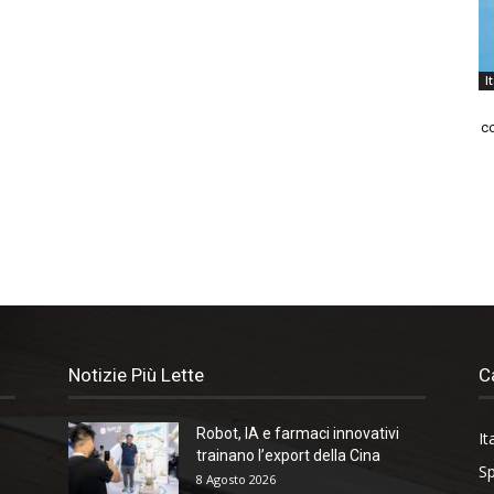
I
co
Notizie Più Lette
C
Robot, IA e farmaci innovativi
It
trainano l’export della Cina
Sp
8 Agosto 2026