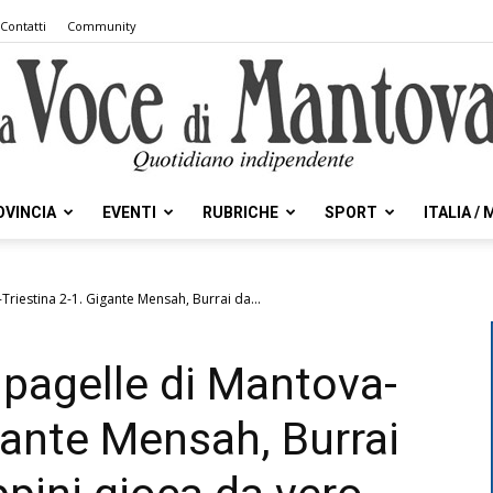
Contatti
Community
OVINCIA
EVENTI
RUBRICHE
SPORT
ITALIA /
la
-Triestina 2-1. Gigante Mensah, Burrai da...
e pagelle di Mantova-
Voce
gante Mensah, Burrai