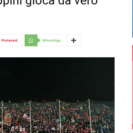
ppini gioca da vero
Di
Pinterest
WhatsApp
Mantova