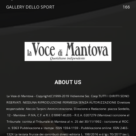
GALLERY DELLO SPORT
166
ABOUT US
La Voce di Mantova - Copyright(C)1999-2019 Vidiemme Soc. Coop TUTTI I DIRITTI SONO
RISERVATI. NESSUNA RIPRODUZIONE PERMESSA SENZA AUTORIZZAZIONE Direttore
responsabile: Alessio Tarpini Amministrazione, Direzione e Redazione: piazza Sordello,
12 - Mantova - P.IVA, C.F. e R.I. 01898140205 - R.E.A. 0207279 (Mantova) iscrizione al
Tribunale: iscritta al Tribunale di Mantova al n. 25 del 30/11/1992 - iscrizione al ROC:
n. 9363 Pubblicazione a stampa: ISSN 1594-1159 - Pubblicazione online: ISSN 2465-
132X La testata fruisce dei contributi diretti editoria L. 198/2016 e d.lgs 70/2017 (ex L.