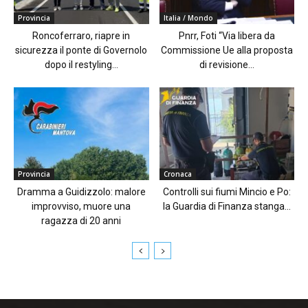
Provincia
Italia / Mondo
Roncoferraro, riapre in
Pnrr, Foti “Via libera da
sicurezza il ponte di Governolo
Commissione Ue alla proposta
dopo il restyling...
di revisione...
Provincia
Cronaca
Dramma a Guidizzolo: malore
Controlli sui fiumi Mincio e Po:
improvviso, muore una
la Guardia di Finanza stanga...
ragazza di 20 anni