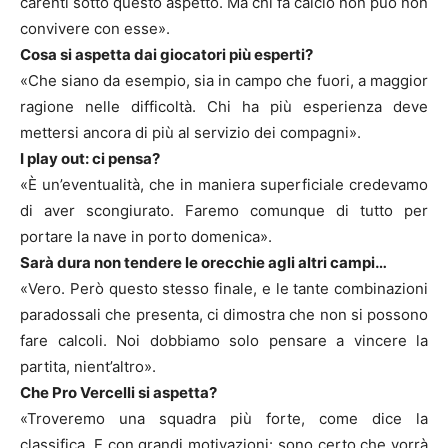
carenti sotto questo aspetto. Ma chi fa calcio non può non
convivere con esse».
Cosa si aspetta dai giocatori più esperti?
«Che siano da esempio, sia in campo che fuori, a maggior
ragione nelle difficoltà. Chi ha più esperienza deve
mettersi ancora di più al servizio dei compagni».
I play out: ci pensa?
«È un’eventualità, che in maniera superficiale credevamo
di aver scongiurato. Faremo comunque di tutto per
portare la nave in porto domenica».
Sarà dura non tendere le orecchie agli altri campi…
«Vero. Però questo stesso finale, e le tante combinazioni
paradossali che presenta, ci dimostra che non si possono
fare calcoli. Noi dobbiamo solo pensare a vincere la
partita, nient’altro».
Che Pro Vercelli si aspetta?
«Troveremo una squadra più forte, come dice la
classifica. E con grandi motivazioni: sono certo che vorrà